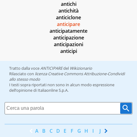
antichi
antichità
anticiclone
anticipare
anticipatamente
anticipazione
anticipazioni
anticipi
Tratto dalla voce
ANTICIPARE
del
Wikizionario
Rilasciato con
licenza Creative Commons Attribuzione-Condividi
allo stesso modo
I testi sopra riportati non sono in alcun modo espressione
dell’opinione di Italiaonline S.p.A.
A
B
C
D
E
F
G
H
I
J
K
L
M
N