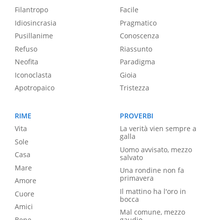
Filantropo
Facile
Idiosincrasia
Pragmatico
Pusillanime
Conoscenza
Refuso
Riassunto
Neofita
Paradigma
Iconoclasta
Gioia
Apotropaico
Tristezza
RIME
PROVERBI
Vita
La verità vien sempre a
galla
Sole
Uomo avvisato, mezzo
Casa
salvato
Mare
Una rondine non fa
primavera
Amore
Il mattino ha l'oro in
Cuore
bocca
Amici
Mal comune, mezzo
Bene
gaudio