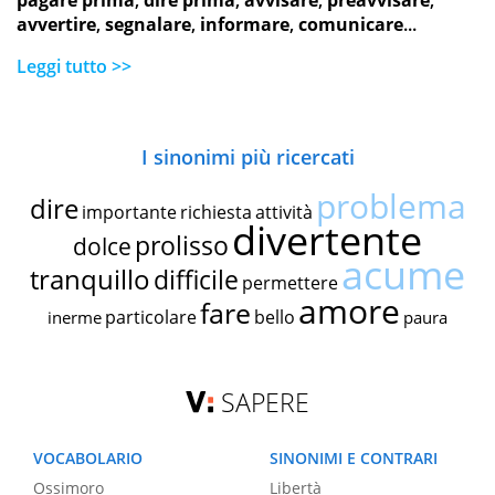
pagare prima
,
dire prima
,
avvisare
,
preavvisare
,
avvertire
,
segnalare
,
informare
,
comunicare
...
Leggi tutto >>
I sinonimi più ricercati
problema
dire
importante
richiesta
attività
divertente
prolisso
dolce
acume
tranquillo
difficile
permettere
amore
fare
particolare
bello
inerme
paura
SAPERE
VOCABOLARIO
SINONIMI E CONTRARI
Ossimoro
Libertà