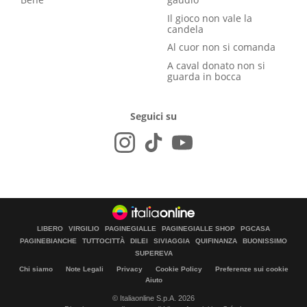
Il gioco non vale la
candela
Al cuor non si comanda
A caval donato non si
guarda in bocca
Seguici su
LIBERO
VIRGILIO
PAGINEGIALLE
PAGINEGIALLE SHOP
PGCASA
PAGINEBIANCHE
TUTTOCITTÀ
DILEI
SIVIAGGIA
QUIFINANZA
BUONISSIMO
SUPEREVA
Chi siamo
Note Legali
Privacy
Cookie Policy
Preferenze sui cookie
Aiuto
© Italiaonline S.p.A. 2026