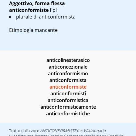
Aggettivo, forma flessa
anticonformiste
f pl
plurale di
anticonformista
Etimologia mancante
anticolinesterasico
anticoncezionale
anticonformismo
anticonformista
anticonformiste
anticonformisti
anticonformistica
anticonformisticamente
anticonformistiche
Tratto dalla voce
ANTICONFORMISTE
del
Wikizionario