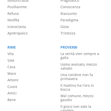
Idiosincrasia
Pragmatico
Pusillanime
Conoscenza
Refuso
Riassunto
Neofita
Paradigma
Iconoclasta
Gioia
Apotropaico
Tristezza
RIME
PROVERBI
Vita
La verità vien sempre a
galla
Sole
Uomo avvisato, mezzo
Casa
salvato
Mare
Una rondine non fa
primavera
Amore
Il mattino ha l'oro in
Cuore
bocca
Amici
Mal comune, mezzo
Bene
gaudio
Il gioco non vale la
candela