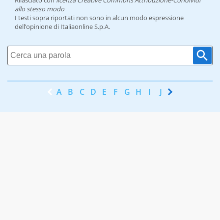
Rilasciato con
licenza Creative Commons Attribuzione-Condividi
allo stesso modo
I testi sopra riportati non sono in alcun modo espressione
dell’opinione di Italiaonline S.p.A.
A
B
C
D
E
F
G
H
I
J
K
L
M
N