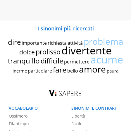
I sinonimi più ricercati
problema
dire
importante
richiesta
attività
divertente
prolisso
dolce
acume
tranquillo
difficile
permettere
amore
fare
particolare
bello
inerme
paura
SAPERE
VOCABOLARIO
SINONIMI E CONTRARI
Ossimoro
Libertà
Filantropo
Facile