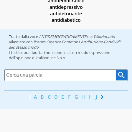
antidemocratico
antidepressivo
antidetonante
antidiabetico
Tratto dalla voce
ANTIDEMOCRATICAMENTE
del
Wikizionario
Rilasciato con
licenza Creative Commons Attribuzione-Condividi
allo stesso modo
I testi sopra riportati non sono in alcun modo espressione
dell’opinione di Italiaonline S.p.A.
A
B
C
D
E
F
G
H
I
J
K
L
M
N