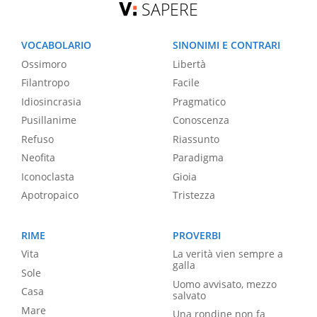
SAPERE
VOCABOLARIO
SINONIMI E CONTRARI
Ossimoro
Libertà
Filantropo
Facile
Idiosincrasia
Pragmatico
Pusillanime
Conoscenza
Refuso
Riassunto
Neofita
Paradigma
Iconoclasta
Gioia
Apotropaico
Tristezza
RIME
PROVERBI
Vita
La verità vien sempre a
galla
Sole
Uomo avvisato, mezzo
Casa
salvato
Mare
Una rondine non fa