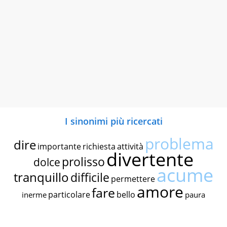
I sinonimi più ricercati
problema
dire
importante
richiesta
attività
divertente
prolisso
dolce
acume
tranquillo
difficile
permettere
amore
fare
particolare
bello
inerme
paura