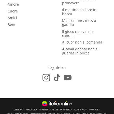
primavera
Amore
Il mattino ha l'oro in
Cuore
bocca
Amici
Mal comune, mezzo
Bene
gaudio
Il gioco non vale la
candela
Al cuor non si comanda
A caval donato non si
guarda in bocca
Seguici su
LIBERO
VIRGILIO
PAGINEGIALLE
PAGINEGIALLE SHOP
PGCASA