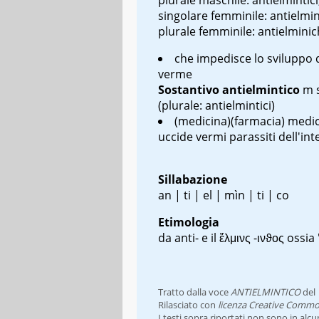
singolare femminile: antielmin
plurale femminile: antielminic
che impedisce lo sviluppo 
verme
Sostantivo
antielmintico
m 
(plurale: antielmintici)
(medicina)(farmacia) medic
uccide vermi parassiti dell'int
Sillabazione
an | ti | el | mìn | ti | co
Etimologia
da anti- e il
ἕλμινς -ινϑος
ossia
Tratto dalla voce
ANTIELMINTICO
del
Rilasciato con
licenza Creative Commo
I testi sopra riportati non sono in alc