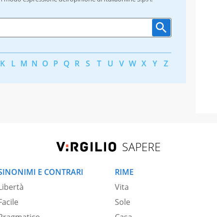
K
L
M
N
O
P
Q
R
S
T
U
V
W
X
Y
Z
SAPERE
SINONIMI E CONTRARI
RIME
Libertà
Vita
Facile
Sole