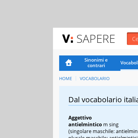
SAPERE
Sinonimi e
Vocabol
contrari
HOME
VOCABOLARIO
Dal vocabolario itali
Aggettivo
antielmintico
m sing
(singolare maschile: antielmin
plurale maschile: antielmintici