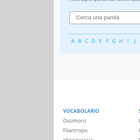
A
B
C
D
E
F
G
H
I
J
VOCABOLARIO
Ossimoro
Filantropo