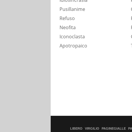
Idiosincrasia
Pusillanime
Refuso
Neofita
Iconoclasta
Apotropaico
LIBERO
VIRGILIO
PAGINEGIALLE
P