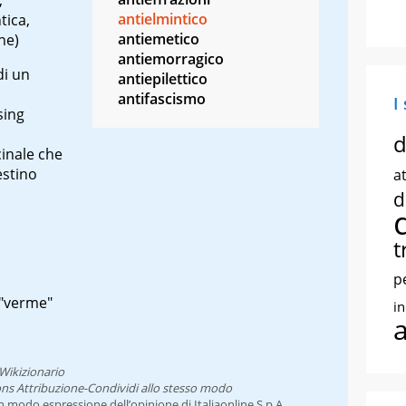
antielmintico
tica,
antiemetico
he)
antiemorragico
di un
antiepilettico
antifascismo
I
sing
d
inale che
estino
at
d
t
p
 "verme"
i
Wikizionario
ns Attribuzione-Condividi allo stesso modo
un modo espressione dell’opinione di Italiaonline S.p.A.