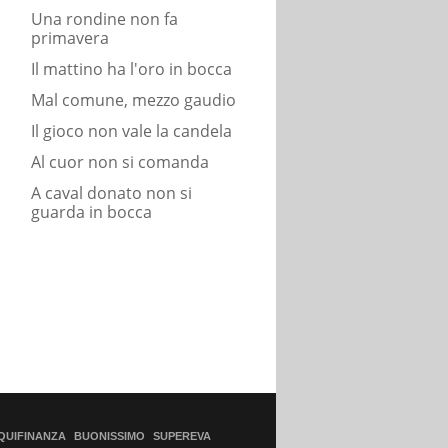
Una rondine non fa
primavera
Il mattino ha l'oro in bocca
Mal comune, mezzo gaudio
Il gioco non vale la candela
Al cuor non si comanda
A caval donato non si
guarda in bocca
QUIFINANZA
BUONISSIMO
SUPEREVA