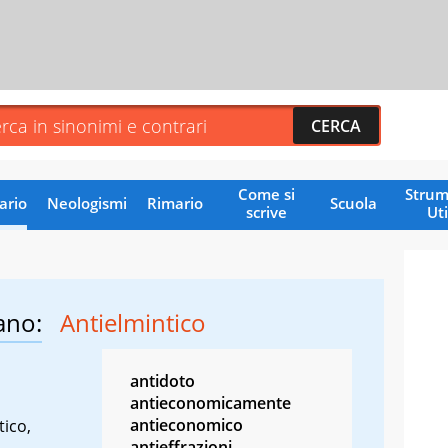
Come si
Strum
ario
Neologismi
Rimario
Scuola
scrive
Uti
ano:
Antielmintico
antidoto
antieconomicamente
antieconomico
tico,
antieffrazioni
,