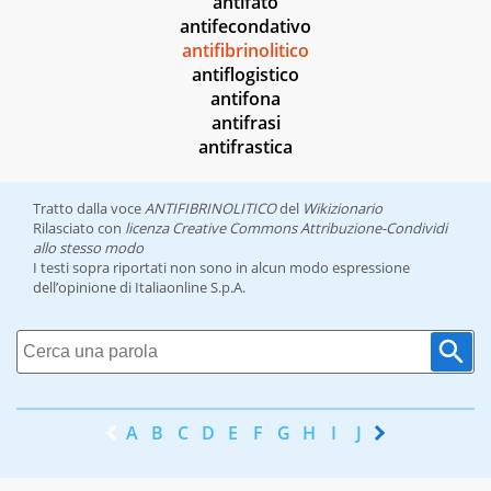
antifato
antifecondativo
antifibrinolitico
antiflogistico
antifona
antifrasi
antifrastica
Tratto dalla voce
ANTIFIBRINOLITICO
del
Wikizionario
Rilasciato con
licenza Creative Commons Attribuzione-Condividi
allo stesso modo
I testi sopra riportati non sono in alcun modo espressione
dell’opinione di Italiaonline S.p.A.
A
B
C
D
E
F
G
H
I
J
K
L
M
N