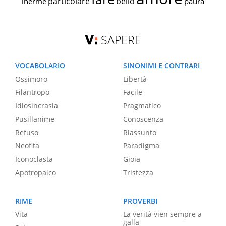
particolare
bello
inerme
paura
SAPERE
VOCABOLARIO
SINONIMI E CONTRARI
Ossimoro
Libertà
Filantropo
Facile
Idiosincrasia
Pragmatico
Pusillanime
Conoscenza
Refuso
Riassunto
Neofita
Paradigma
Iconoclasta
Gioia
Apotropaico
Tristezza
RIME
PROVERBI
Vita
La verità vien sempre a
galla