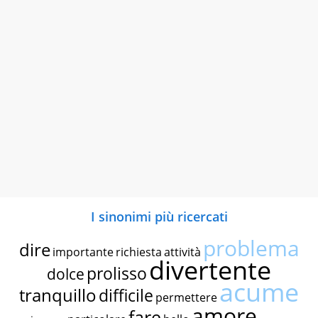
I sinonimi più ricercati
problema
dire
importante
richiesta
attività
divertente
prolisso
dolce
acume
tranquillo
difficile
permettere
amore
fare