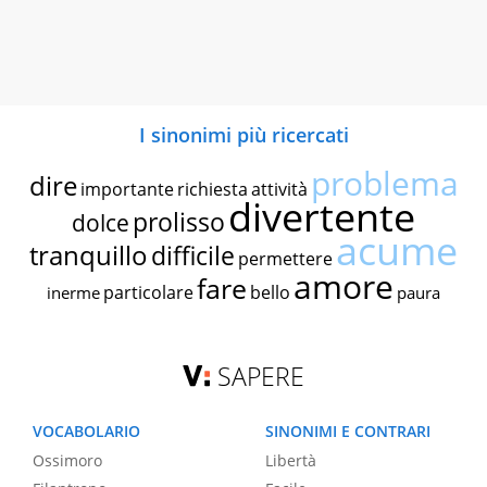
I sinonimi più ricercati
problema
dire
importante
richiesta
attività
divertente
prolisso
dolce
acume
tranquillo
difficile
permettere
amore
fare
particolare
bello
inerme
paura
SAPERE
VOCABOLARIO
SINONIMI E CONTRARI
Ossimoro
Libertà