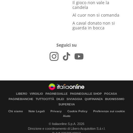
Il gioco non vale la
candela
Al cuor non si comanda
A caval donato non si
guarda in bocca
Seguici su
LIBERO
VIRGILIO
PAGINEGIALLE
PAGINEGIALLE SHOP
PGCASA
PAGINEBIANCHE
TUTTOCITTÀ
DILEI
SIVIAGGIA
QUIFINANZA
BUONISSIMO
SUPEREVA
Chi siamo
Note Legali
Privacy
Cookie Policy
Preferenze sui cookie
Aiuto
© Italiaonline S.p.A. 2026
Direzione e coordinamento di Libero Acquisition S.á r.l.