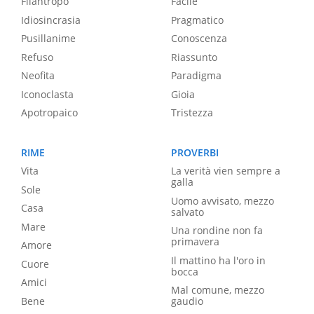
Filantropo
Facile
Idiosincrasia
Pragmatico
Pusillanime
Conoscenza
Refuso
Riassunto
Neofita
Paradigma
Iconoclasta
Gioia
Apotropaico
Tristezza
RIME
PROVERBI
Vita
La verità vien sempre a
galla
Sole
Uomo avvisato, mezzo
Casa
salvato
Mare
Una rondine non fa
primavera
Amore
Il mattino ha l'oro in
Cuore
bocca
Amici
Mal comune, mezzo
Bene
gaudio