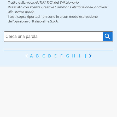
Tratto dalla voce
ANTIPATICA
del
Wikizionario
Rilasciato con
licenza Creative Commons Attribuzione-Condividi
allo stesso modo
I testi sopra riportati non sono in alcun modo espressione
dell’opinione di Italiaonline S.p.A.
A
B
C
D
E
F
G
H
I
J
K
L
M
N