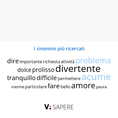
I sinonimi più ricercati
problema
dire
importante
richiesta
attività
divertente
prolisso
dolce
acume
tranquillo
difficile
permettere
amore
fare
particolare
bello
inerme
paura
SAPERE