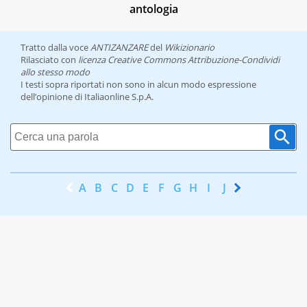
antologia
Tratto dalla voce
ANTIZANZARE
del
Wikizionario
Rilasciato con
licenza Creative Commons Attribuzione-Condividi
allo stesso modo
I testi sopra riportati non sono in alcun modo espressione
dell’opinione di Italiaonline S.p.A.
A
B
C
D
E
F
G
H
I
J
K
L
M
N