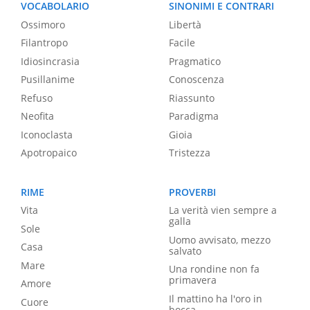
VOCABOLARIO
SINONIMI E CONTRARI
Ossimoro
Libertà
Filantropo
Facile
Idiosincrasia
Pragmatico
Pusillanime
Conoscenza
Refuso
Riassunto
Neofita
Paradigma
Iconoclasta
Gioia
Apotropaico
Tristezza
RIME
PROVERBI
Vita
La verità vien sempre a
galla
Sole
Uomo avvisato, mezzo
Casa
salvato
Mare
Una rondine non fa
primavera
Amore
Il mattino ha l'oro in
Cuore
bocca