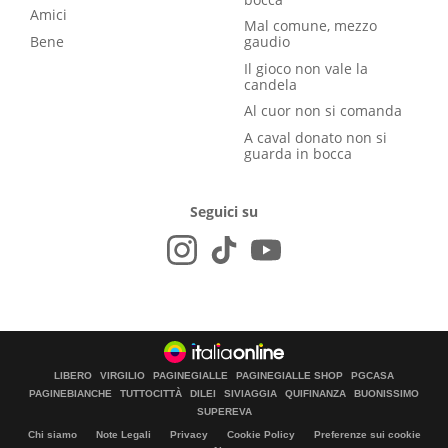
Amici
Mal comune, mezzo
Bene
gaudio
Il gioco non vale la
candela
Al cuor non si comanda
A caval donato non si
guarda in bocca
Seguici su
LIBERO
VIRGILIO
PAGINEGIALLE
PAGINEGIALLE SHOP
PGCASA
PAGINEBIANCHE
TUTTOCITTÀ
DILEI
SIVIAGGIA
QUIFINANZA
BUONISSIMO
SUPEREVA
Chi siamo
Note Legali
Privacy
Cookie Policy
Preferenze sui cookie