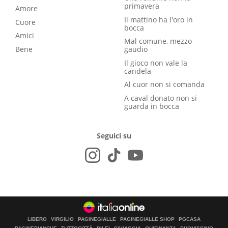
primavera
Amore
Il mattino ha l'oro in
Cuore
bocca
Amici
Mal comune, mezzo
Bene
gaudio
Il gioco non vale la
candela
Al cuor non si comanda
A caval donato non si
guarda in bocca
Seguici su
LIBERO
VIRGILIO
PAGINEGIALLE
PAGINEGIALLE SHOP
PGCASA