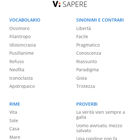
SAPERE
VOCABOLARIO
SINONIMI E CONTRARI
Ossimoro
Libertà
Filantropo
Facile
Idiosincrasia
Pragmatico
Pusillanime
Conoscenza
Refuso
Riassunto
Neofita
Paradigma
Iconoclasta
Gioia
Apotropaico
Tristezza
RIME
PROVERBI
Vita
La verità vien sempre a
galla
Sole
Uomo avvisato, mezzo
Casa
salvato
Mare
Una rondine non fa