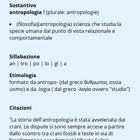
Sostantivo
antropologia
f
(plurale: antropologie)
(filosofia)(antropologia) scienza che studia la
specie umana dal punto di vista relazionale e
comportamentale
Sillabazione
an | tro | po | lo | gì | a
Etimologia
formato da antropo- (dal greco
ἄνϑρωπος
ossia
uomo) e da -logia ( dal greco
-λογία
ovvero "studio")
Citazioni
"La storia dell'antropologia è stata avvelenata dai
crani. Le dispute si sono sempre accese a partire
dallo scontro tra crani fossili e teste in via di