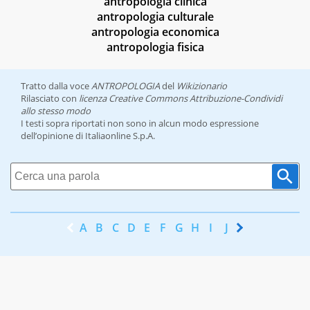
antropologia clinica
antropologia culturale
antropologia economica
antropologia fisica
Tratto dalla voce
ANTROPOLOGIA
del
Wikizionario
Rilasciato con
licenza Creative Commons Attribuzione-Condividi
allo stesso modo
I testi sopra riportati non sono in alcun modo espressione
dell’opinione di Italiaonline S.p.A.
A
B
C
D
E
F
G
H
I
J
K
L
M
N