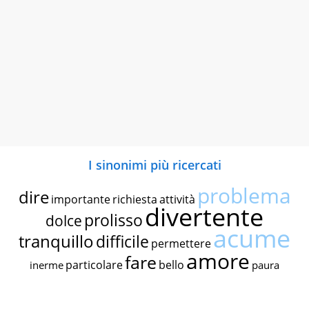
I sinonimi più ricercati
problema
dire
importante
richiesta
attività
divertente
prolisso
dolce
acume
tranquillo
difficile
permettere
amore
fare
particolare
bello
inerme
paura