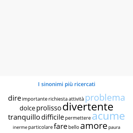
I sinonimi più ricercati
problema
dire
importante
richiesta
attività
divertente
prolisso
dolce
acume
tranquillo
difficile
permettere
amore
fare
particolare
bello
inerme
paura