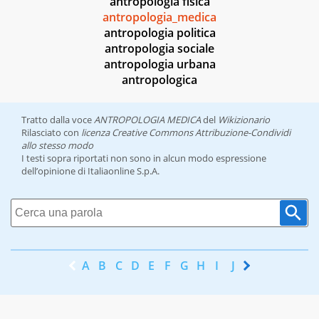
antropologia fisica
antropologia_medica
antropologia politica
antropologia sociale
antropologia urbana
antropologica
Tratto dalla voce
ANTROPOLOGIA MEDICA
del
Wikizionario
Rilasciato con
licenza Creative Commons Attribuzione-Condividi
allo stesso modo
I testi sopra riportati non sono in alcun modo espressione
dell’opinione di Italiaonline S.p.A.
A
B
C
D
E
F
G
H
I
J
K
L
M
N