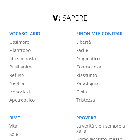
SAPERE
VOCABOLARIO
SINONIMI E CONTRARI
Ossimoro
Libertà
Filantropo
Facile
Idiosincrasia
Pragmatico
Pusillanime
Conoscenza
Refuso
Riassunto
Neofita
Paradigma
Iconoclasta
Gioia
Apotropaico
Tristezza
RIME
PROVERBI
Vita
La verità vien sempre a
galla
Sole
Uomo avvisato, mezzo