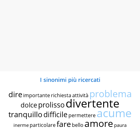
I sinonimi più ricercati
problema
dire
importante
richiesta
attività
divertente
prolisso
dolce
acume
tranquillo
difficile
permettere
amore
fare
particolare
bello
inerme
paura