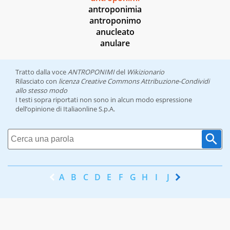
antroponimia
antroponimo
anucleato
anulare
Tratto dalla voce
ANTROPONIMI
del
Wikizionario
Rilasciato con
licenza Creative Commons Attribuzione-Condividi
allo stesso modo
I testi sopra riportati non sono in alcun modo espressione
dell’opinione di Italiaonline S.p.A.
A
B
C
D
E
F
G
H
I
J
K
L
M
N