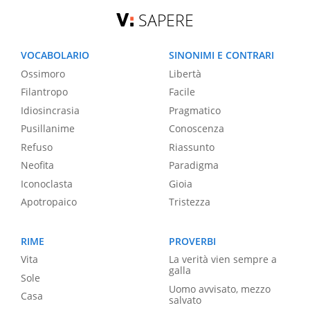
SAPERE
VOCABOLARIO
SINONIMI E CONTRARI
Ossimoro
Libertà
Filantropo
Facile
Idiosincrasia
Pragmatico
Pusillanime
Conoscenza
Refuso
Riassunto
Neofita
Paradigma
Iconoclasta
Gioia
Apotropaico
Tristezza
RIME
PROVERBI
Vita
La verità vien sempre a
galla
Sole
Uomo avvisato, mezzo
Casa
salvato