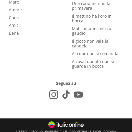
Mare
Una rondine non fa
primavera
Amore
Il mattino ha l'oro in
Cuore
bocca
Amici
Mal comune, mezzo
Bene
gaudio
Il gioco non vale la
candela
Al cuor non si comanda
A caval donato non si
guarda in bocca
Seguici su
LIBERO
VIRGILIO
PAGINEGIALLE
PAGINEGIALLE SHOP
PGCASA