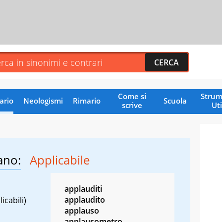
Come si
Strum
ario
Neologismi
Rimario
Scuola
scrive
Uti
ano:
Applicabile
applauditi
applaudito
icabili)
applauso
applausometro