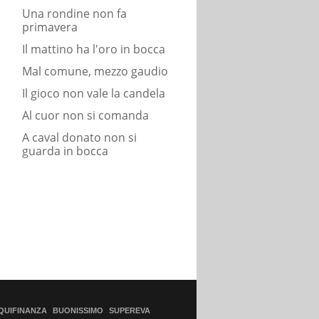
Una rondine non fa
primavera
Il mattino ha l'oro in bocca
Mal comune, mezzo gaudio
Il gioco non vale la candela
Al cuor non si comanda
A caval donato non si
guarda in bocca
QUIFINANZA
BUONISSIMO
SUPEREVA