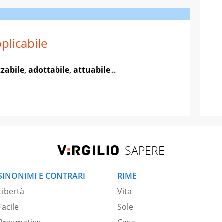
plicabile
zzabile
,
adottabile
,
attuabile
...
SAPERE
SINONIMI E CONTRARI
RIME
Libertà
Vita
Facile
Sole