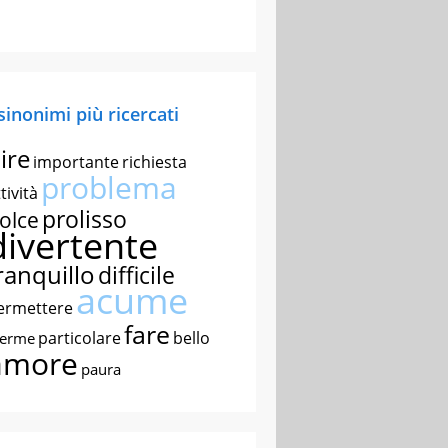
 sinonimi più ricercati
ire
importante
richiesta
problema
tività
prolisso
olce
divertente
ranquillo
difficile
acume
ermettere
fare
particolare
bello
nerme
amore
paura