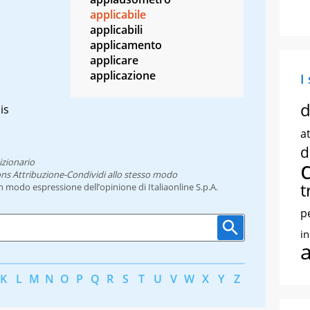
applicabile
applicabili
applicamento
applicare
applicazione
I
d
is
at
d
izionario
ns Attribuzione-Condividi allo stesso modo
t
un modo espressione dell’opinione di Italiaonline S.p.A.
p
i
K
L
M
N
O
P
Q
R
S
T
U
V
W
X
Y
Z