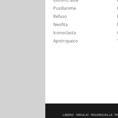
Idiosincrasia
Pusillanime
Refuso
Neofita
Iconoclasta
Apotropaico
LIBERO
VIRGILIO
PAGINEGIALLE
P