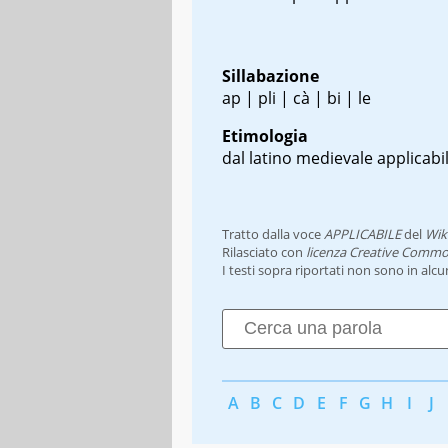
Sillabazione
ap | pli | cà | bi | le
Etimologia
dal latino medievale
applicabil
Tratto dalla voce
APPLICABILE
del
Wik
Rilasciato con
licenza Creative Commo
I testi sopra riportati non sono in alc
A
B
C
D
E
F
G
H
I
J