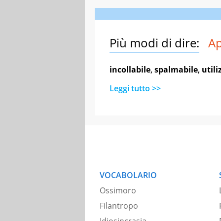
Più modi di dire:
Ap
incollabile
,
spalmabile
,
utili
Leggi tutto >>
VOCABOLARIO
Ossimoro
Filantropo