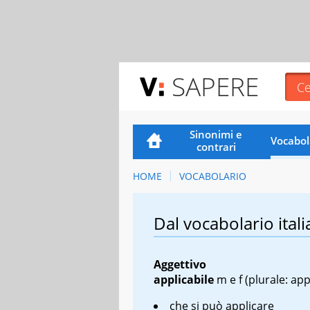
SAPERE
Sinonimi e
Vocabol
contrari
HOME
VOCABOLARIO
Dal vocabolario itali
Aggettivo
applicabile
m
e
f
(plurale: appl
che si può applicare