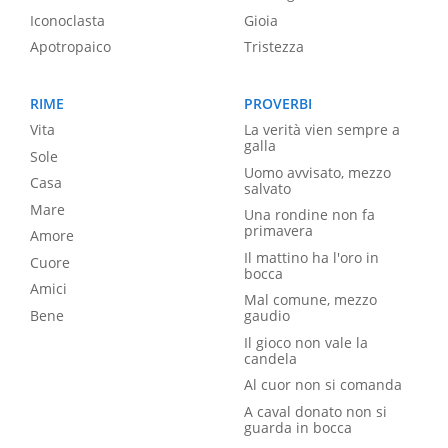
Iconoclasta
Gioia
Apotropaico
Tristezza
RIME
PROVERBI
Vita
La verità vien sempre a
galla
Sole
Uomo avvisato, mezzo
Casa
salvato
Mare
Una rondine non fa
primavera
Amore
Il mattino ha l'oro in
Cuore
bocca
Amici
Mal comune, mezzo
Bene
gaudio
Il gioco non vale la
candela
Al cuor non si comanda
A caval donato non si
guarda in bocca