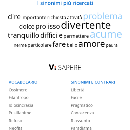
I sinonimi più ricercati
problema
dire
importante
richiesta
attività
divertente
prolisso
dolce
acume
tranquillo
difficile
permettere
amore
fare
particolare
bello
inerme
paura
SAPERE
VOCABOLARIO
SINONIMI E CONTRARI
Ossimoro
Libertà
Filantropo
Facile
Idiosincrasia
Pragmatico
Pusillanime
Conoscenza
Refuso
Riassunto
Neofita
Paradigma