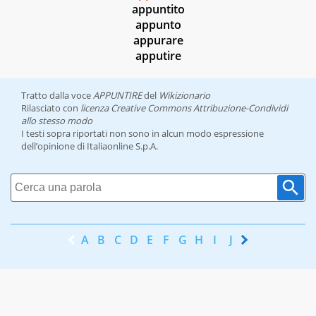
appuntito
appunto
appurare
apputire
Tratto dalla voce
APPUNTIRE
del
Wikizionario
Rilasciato con
licenza Creative Commons Attribuzione-Condividi
allo stesso modo
I testi sopra riportati non sono in alcun modo espressione
dell’opinione di Italiaonline S.p.A.
A
B
C
D
E
F
G
H
I
J
K
L
M
N