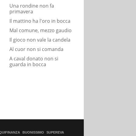
Una rondine non fa
primavera
Il mattino ha l'oro in bocca
Mal comune, mezzo gaudio
Il gioco non vale la candela
Al cuor non si comanda
A caval donato non si
guarda in bocca
QUIFINANZA
BUONISSIMO
SUPEREVA