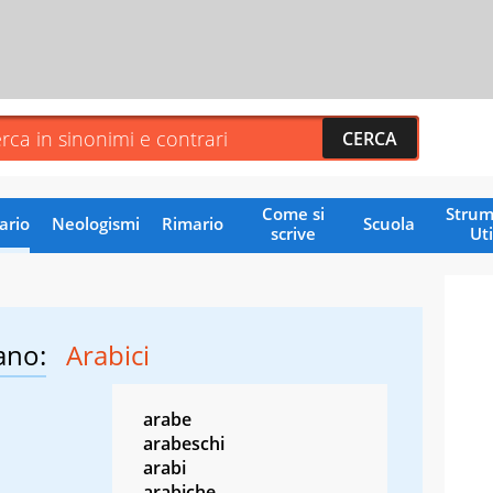
Come si
Strum
ario
Neologismi
Rimario
Scuola
scrive
Uti
ano:
Arabici
arabe
arabeschi
arabi
arabiche