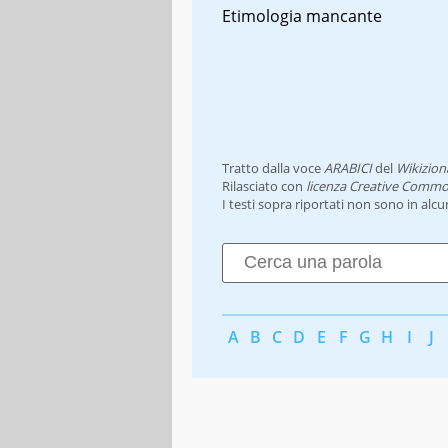
Etimologia mancante
Tratto dalla voce
ARABICI
del
Wikizion
Rilasciato con
licenza Creative Commo
I testi sopra riportati non sono in alc
A
B
C
D
E
F
G
H
I
J