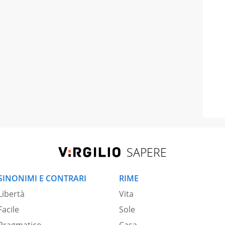
SAPERE
SINONIMI E CONTRARI
RIME
Libertà
Vita
Facile
Sole