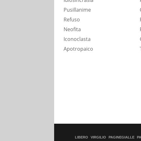
Idiosincrasia
Pusillanime
Refuso
Neofita
Iconoclasta
Apotropaico
LIBERO
VIRGILIO
PAGINEGIALLE
P