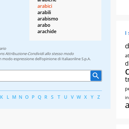
arabici
arabili
arabismo
arabo
arachide
I
d
ario
ns Attribuzione-Condividi allo stesso modo
at
un modo espressione dell’opinione di Italiaonline S.p.A.
d
t
p
K
L
M
N
O
P
Q
R
S
T
U
V
W
X
Y
Z
i