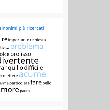
 sinonimi più ricercati
ire
importante
richiesta
problema
tività
prolisso
olce
divertente
ranquillo
difficile
acume
ermettere
fare
particolare
bello
nerme
amore
paura