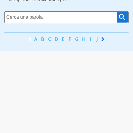
A
B
C
D
E
F
G
H
I
J
K
L
M
N