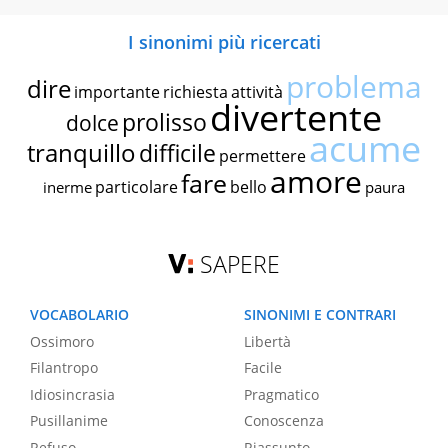
I sinonimi più ricercati
problema
dire
importante
richiesta
attività
divertente
prolisso
dolce
acume
tranquillo
difficile
permettere
amore
fare
particolare
bello
inerme
paura
SAPERE
VOCABOLARIO
SINONIMI E CONTRARI
Ossimoro
Libertà
Filantropo
Facile
Idiosincrasia
Pragmatico
Pusillanime
Conoscenza
Refuso
Riassunto