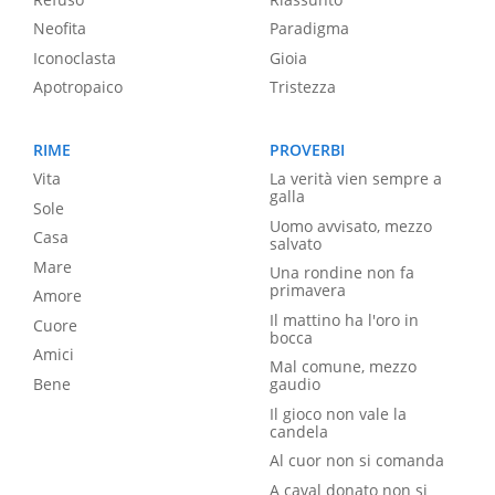
Neofita
Paradigma
Iconoclasta
Gioia
Apotropaico
Tristezza
RIME
PROVERBI
Vita
La verità vien sempre a
galla
Sole
Uomo avvisato, mezzo
Casa
salvato
Mare
Una rondine non fa
primavera
Amore
Il mattino ha l'oro in
Cuore
bocca
Amici
Mal comune, mezzo
Bene
gaudio
Il gioco non vale la
candela
Al cuor non si comanda
A caval donato non si