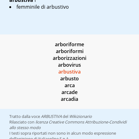
arbustiva
f
femminile di arbustivo
arboriforme
arboriformi
arborizzazioni
arbovirus
arbustiva
arbusto
arca
arcade
arcadia
Tratto dalla voce
ARBUSTIVA
del
Wikizionario
Rilasciato con
licenza Creative Commons Attribuzione-Condividi
allo stesso modo
I testi sopra riportati non sono in alcun modo espressione
dell’opinione di Italiaonline S.p.A.