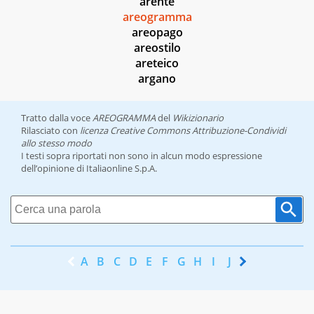
arente
areogramma
areopago
areostilo
areteico
argano
Tratto dalla voce
AREOGRAMMA
del
Wikizionario
Rilasciato con
licenza Creative Commons Attribuzione-Condividi
allo stesso modo
I testi sopra riportati non sono in alcun modo espressione
dell’opinione di Italiaonline S.p.A.
A
B
C
D
E
F
G
H
I
J
K
L
M
N