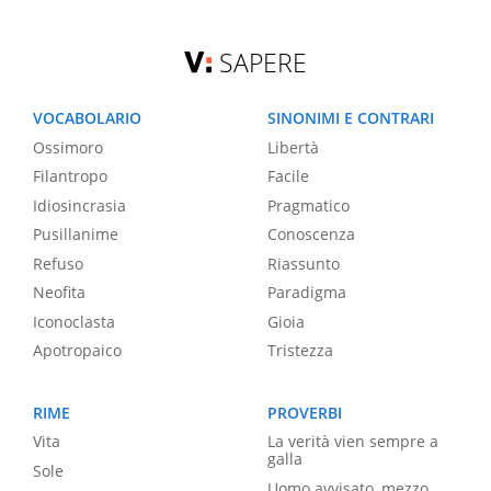
SAPERE
VOCABOLARIO
SINONIMI E CONTRARI
Ossimoro
Libertà
Filantropo
Facile
Idiosincrasia
Pragmatico
Pusillanime
Conoscenza
Refuso
Riassunto
Neofita
Paradigma
Iconoclasta
Gioia
Apotropaico
Tristezza
RIME
PROVERBI
Vita
La verità vien sempre a
galla
Sole
Uomo avvisato, mezzo