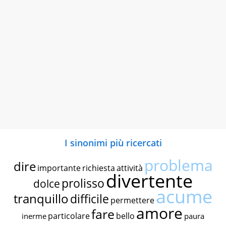
I sinonimi più ricercati
problema
dire
importante
richiesta
attività
divertente
prolisso
dolce
acume
tranquillo
difficile
permettere
amore
fare
particolare
bello
inerme
paura