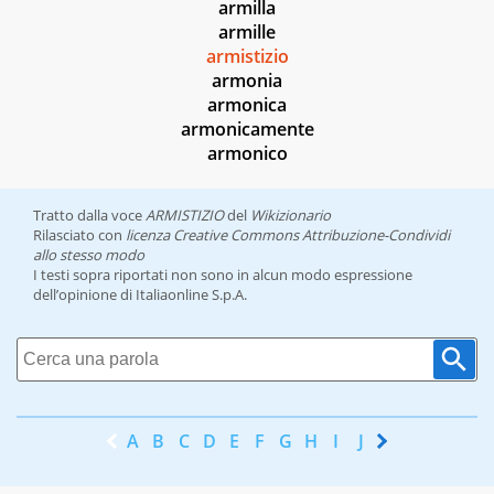
armilla
armille
armistizio
armonia
armonica
armonicamente
armonico
Tratto dalla voce
ARMISTIZIO
del
Wikizionario
Rilasciato con
licenza Creative Commons Attribuzione-Condividi
allo stesso modo
I testi sopra riportati non sono in alcun modo espressione
dell’opinione di Italiaonline S.p.A.
A
B
C
D
E
F
G
H
I
J
K
L
M
N