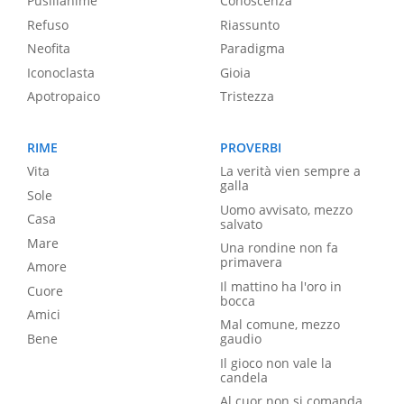
Pusillanime
Conoscenza
Refuso
Riassunto
Neofita
Paradigma
Iconoclasta
Gioia
Apotropaico
Tristezza
RIME
PROVERBI
Vita
La verità vien sempre a
galla
Sole
Uomo avvisato, mezzo
Casa
salvato
Mare
Una rondine non fa
primavera
Amore
Il mattino ha l'oro in
Cuore
bocca
Amici
Mal comune, mezzo
Bene
gaudio
Il gioco non vale la
candela
Al cuor non si comanda