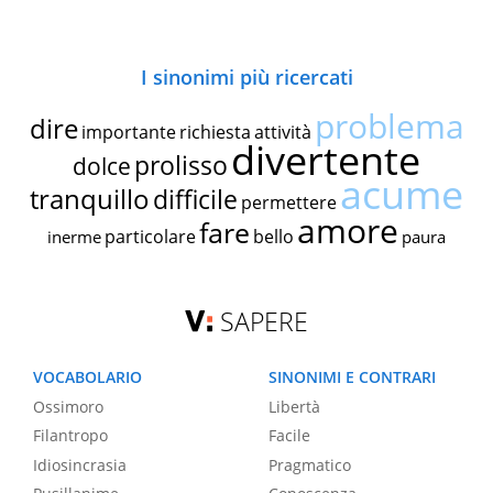
I sinonimi più ricercati
problema
dire
importante
richiesta
attività
divertente
prolisso
dolce
acume
tranquillo
difficile
permettere
amore
fare
particolare
bello
inerme
paura
SAPERE
VOCABOLARIO
SINONIMI E CONTRARI
Ossimoro
Libertà
Filantropo
Facile
Idiosincrasia
Pragmatico