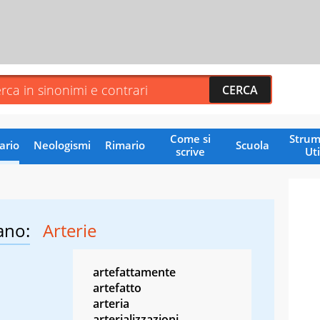
Come si
Strum
ario
Neologismi
Rimario
Scuola
scrive
Uti
ano:
Arterie
artefattamente
artefatto
arteria
arterializzazioni