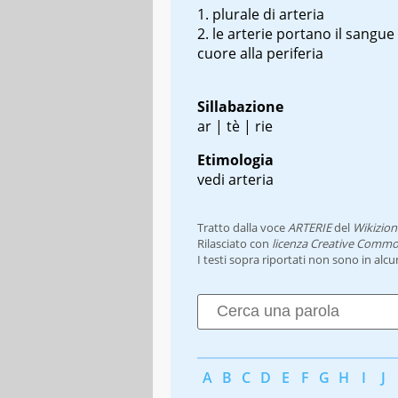
plurale di arteria
le arterie portano il sangue
cuore alla periferia
Sillabazione
ar | tè | rie
Etimologia
vedi arteria
Tratto dalla voce
ARTERIE
del
Wikizion
Rilasciato con
licenza Creative Commo
I testi sopra riportati non sono in alc
A
B
C
D
E
F
G
H
I
J