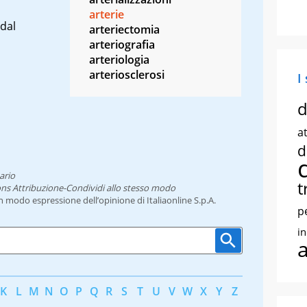
arterie
 dal
arteriectomia
arteriografia
arteriologia
arteriosclerosi
I
d
at
d
ario
t
ns Attribuzione-Condividi allo stesso modo
un modo espressione dell’opinione di Italiaonline S.p.A.
p
i
K
L
M
N
O
P
Q
R
S
T
U
V
W
X
Y
Z