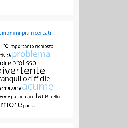
 sinonimi più ricercati
ire
importante
richiesta
problema
tività
prolisso
olce
divertente
ranquillo
difficile
acume
ermettere
fare
particolare
bello
nerme
amore
paura