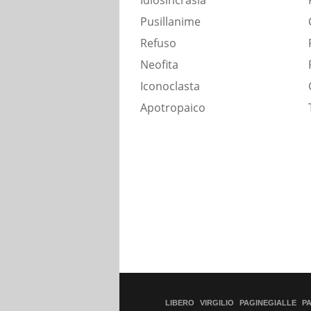
Idiosincrasia
Pusillanime
Refuso
Neofita
Iconoclasta
Apotropaico
LIBERO
VIRGILIO
PAGINEGIALLE
P