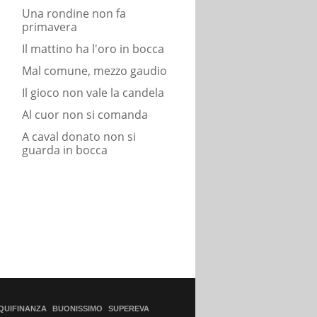
Una rondine non fa
primavera
Il mattino ha l'oro in bocca
Mal comune, mezzo gaudio
Il gioco non vale la candela
Al cuor non si comanda
A caval donato non si
guarda in bocca
QUIFINANZA
BUONISSIMO
SUPEREVA