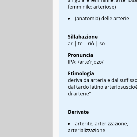
femminile: arteriose)
(anatomia) delle arterie
Sillabazione
ar | te | riò | so
Pronuncia
IPA: /arte'rjozo/
Etimologia
deriva da arteria e dal suffiss
dal tardo latino
arteriosus
cio
di arterie"
Derivate
arterite, arterizzazione,
arterializzazione