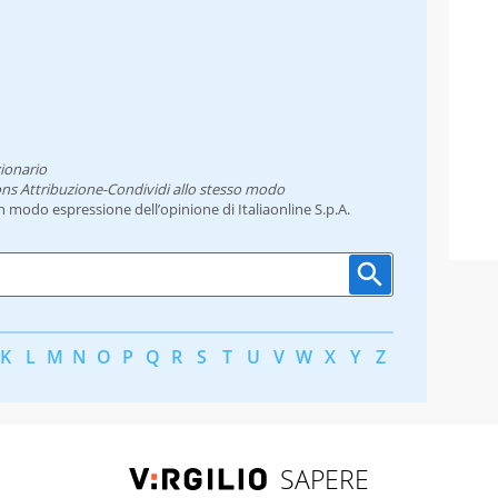
ionario
ns Attribuzione-Condividi allo stesso modo
un modo espressione dell’opinione di Italiaonline S.p.A.
K
L
M
N
O
P
Q
R
S
T
U
V
W
X
Y
Z
SAPERE