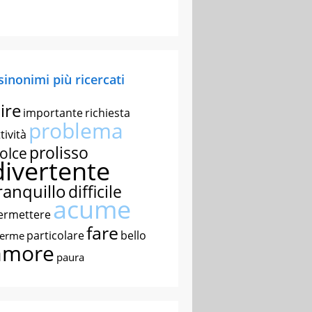
 sinonimi più ricercati
ire
importante
richiesta
problema
tività
prolisso
olce
divertente
ranquillo
difficile
acume
ermettere
fare
particolare
bello
nerme
amore
paura