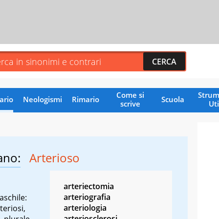
Come si
Strum
ario
Neologismi
Rimario
Scuola
scrive
Uti
ano:
Arterioso
arteriectomia
arteriografia
aschile:
arteriologia
teriosi,
arteriosclerosi
, plurale