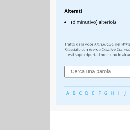
Alterati
(diminutivo) alteriola
Tratto dalla voce
ARTERIOSO
del
Wikiz
Rilasciato con
licenza Creative Commo
I testi sopra riportati non sono in alc
A
B
C
D
E
F
G
H
I
J