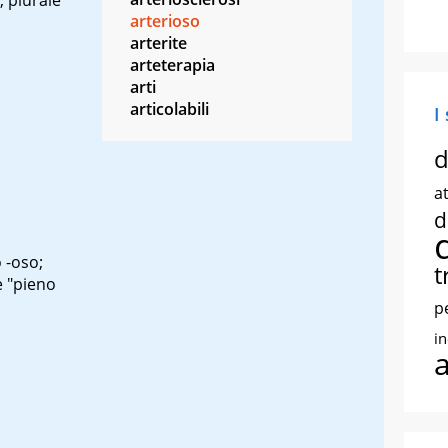
arterioso
arterite
arteterapia
arti
articolabili
I
d
at
d
o
-oso
;
t
è "pieno
p
i