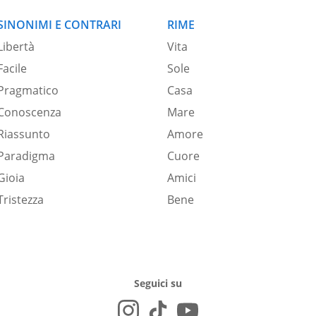
SINONIMI E CONTRARI
RIME
Libertà
Vita
Facile
Sole
Pragmatico
Casa
Conoscenza
Mare
Riassunto
Amore
Paradigma
Cuore
Gioia
Amici
Tristezza
Bene
Seguici su