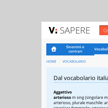
SAPERE
Sinonimi e
Vocabol
contrari
HOME
VOCABOLARIO
Dal vocabolario itali
Aggettivo
arterioso
m sing
(singolare m
arterioso, plurale maschile: ar
singolare femminile: arteriosa