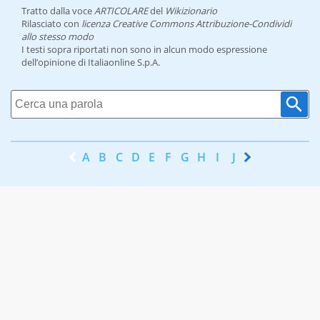
Tratto dalla voce
ARTICOLARE
del
Wikizionario
Rilasciato con
licenza Creative Commons Attribuzione-Condividi
allo stesso modo
I testi sopra riportati non sono in alcun modo espressione
dell’opinione di Italiaonline S.p.A.
A
B
C
D
E
F
G
H
I
J
K
L
M
N