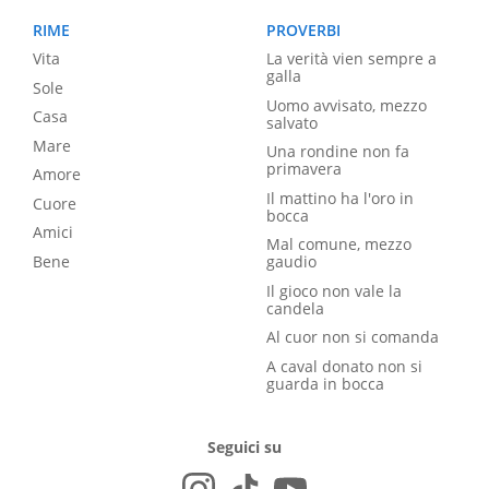
RIME
PROVERBI
Vita
La verità vien sempre a
galla
Sole
Uomo avvisato, mezzo
Casa
salvato
Mare
Una rondine non fa
primavera
Amore
Il mattino ha l'oro in
Cuore
bocca
Amici
Mal comune, mezzo
Bene
gaudio
Il gioco non vale la
candela
Al cuor non si comanda
A caval donato non si
guarda in bocca
Seguici su