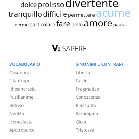
divertente
prolisso
dolce
acume
tranquillo
difficile
permettere
amore
fare
particolare
bello
inerme
paura
SAPERE
VOCABOLARIO
SINONIMI E CONTRARI
Ossimoro
Libertà
Filantropo
Facile
Idiosincrasia
Pragmatico
Pusillanime
Conoscenza
Refuso
Riassunto
Neofita
Paradigma
Iconoclasta
Gioia
Apotropaico
Tristezza