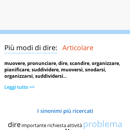
Più modi di dire:
Articolare
muovere
,
pronunciare
,
dire
,
scandire
,
organizzare
,
pianificare
,
suddividere
,
muoversi
,
snodarsi
,
organizzarsi
,
suddividersi
...
Leggi tutto >>
I sinonimi più ricercati
problema
dire
importante
richiesta
attività