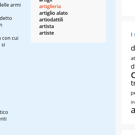
delle armi
artiglieria
artiglio alato
ddetto
artiodattili
on
artista
artiste
I
 con cui
 si
d
at
d
t
p
i
tico
nti