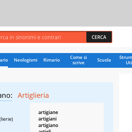
Come si
Strum
ario
Neologismi
Rimario
Scuola
scrive
Uti
ano:
Artiglieria
artigiane
artigiani
lierie)
artigiano
artigli