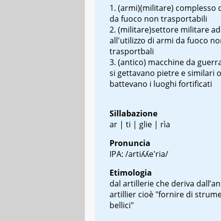
(armi)(militare) complesso 
da fuoco non trasportabili
(militare)settore militare a
all'utilizzo di armi da fuoco n
trasportbali
(antico) macchine da guerra
si gettavano pietre e similari o
battevano i luoghi fortificati
Sillabazione
ar | ti | glie | rìa
Pronuncia
IPA: /artiʎʎe'ria/
Etimologia
dal
artillerie
che deriva dall’an
artillier
cioè "fornire di strume
bellici"