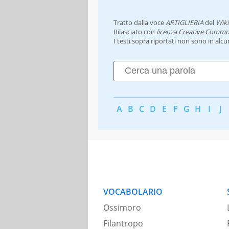
Tratto dalla voce
ARTIGLIERIA
del
Wiki
Rilasciato con
licenza Creative Commo
I testi sopra riportati non sono in alc
A
B
C
D
E
F
G
H
I
J
VOCABOLARIO
Ossimoro
Filantropo