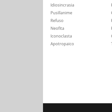
Idiosincrasia
Pusillanime
Refuso
Neofita
Iconoclasta
Apotropaico