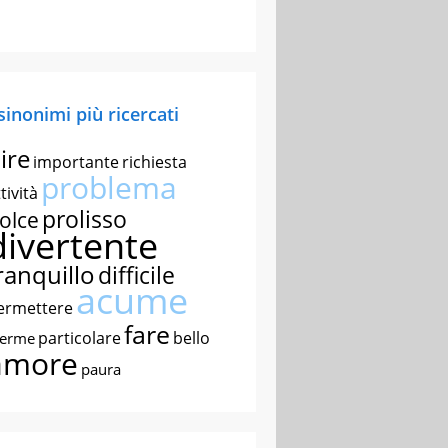
 sinonimi più ricercati
ire
importante
richiesta
problema
tività
prolisso
olce
divertente
ranquillo
difficile
acume
ermettere
fare
particolare
bello
nerme
amore
paura