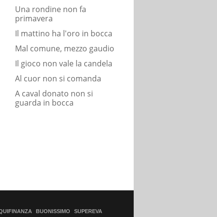
Una rondine non fa
primavera
Il mattino ha l'oro in bocca
Mal comune, mezzo gaudio
Il gioco non vale la candela
Al cuor non si comanda
A caval donato non si
guarda in bocca
QUIFINANZA
BUONISSIMO
SUPEREVA