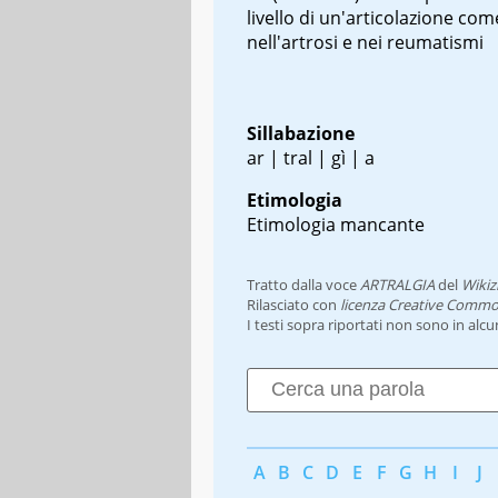
livello di un'articolazione com
nell'artrosi e nei reumatismi
Sillabazione
ar | tral | gì | a
Etimologia
Etimologia mancante
Tratto dalla voce
ARTRALGIA
del
Wikiz
Rilasciato con
licenza Creative Commo
I testi sopra riportati non sono in alc
A
B
C
D
E
F
G
H
I
J