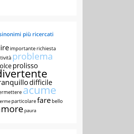
 sinonimi più ricercati
ire
importante
richiesta
problema
tività
prolisso
olce
divertente
ranquillo
difficile
acume
ermettere
fare
particolare
bello
nerme
amore
paura