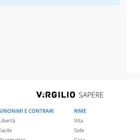
SAPERE
SINONIMI E CONTRARI
RIME
Libertà
Vita
Facile
Sole