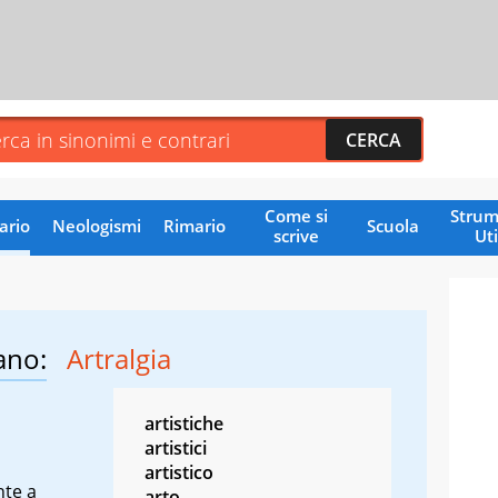
Come si
Strum
ario
Neologismi
Rimario
Scuola
scrive
Uti
ano:
Artralgia
artistiche
artistici
artistico
nte a
arto