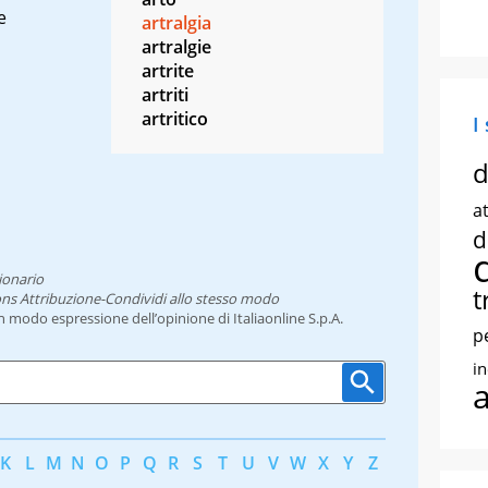
e
artralgia
artralgie
artrite
artriti
artritico
I
d
at
d
ionario
t
ns Attribuzione-Condividi allo stesso modo
un modo espressione dell’opinione di Italiaonline S.p.A.
p
i
K
L
M
N
O
P
Q
R
S
T
U
V
W
X
Y
Z