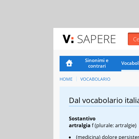
SAPERE
Sinonimi e
Vocabol
contrari
HOME
VOCABOLARIO
Dal vocabolario itali
Sostantivo
artralgia
f
(plurale: artralgie)
(medicina) dolore persiste