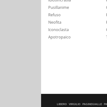
Idiosincrasia
Pusillanime
Refuso
Neofita
Iconoclasta
Apotropaico
LIBERO
VIRGILIO
PAGINEGIALLE
P