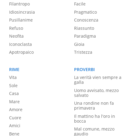
Filantropo
Facile
Idiosincrasia
Pragmatico
Pusillanime
Conoscenza
Refuso
Riassunto
Neofita
Paradigma
Iconoclasta
Gioia
Apotropaico
Tristezza
RIME
PROVERBI
Vita
La verità vien sempre a
galla
Sole
Uomo avvisato, mezzo
Casa
salvato
Mare
Una rondine non fa
primavera
Amore
Il mattino ha l'oro in
Cuore
bocca
Amici
Mal comune, mezzo
Bene
gaudio