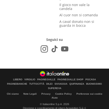
Il gioco non vale la
candela
Al cuor non si comanda
A caval donato non si
guarda in bocca
Seguici su
LIBERO
VIRGILIO
PAGINEGIALLE
PAGINEGIALLE SHOP
PGCASA
PAGINEBIANCHE
TUTTOCITTÀ
DILEI
SIVIAGGIA
QUIFINANZA
BUONISSIMO
SUPEREVA
Chi siamo
Note Legali
Privacy
Cookie Policy
Preferenze sui cookie
Aiuto
© Italiaonline S.p.A. 2026
Direzione e coordinamento di Libero Acquisition S.á r.l.