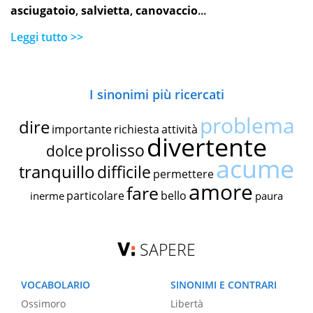
asciugatoio
,
salvietta
,
canovaccio
...
Leggi tutto >>
I sinonimi più ricercati
problema
dire
importante
richiesta
attività
divertente
prolisso
dolce
acume
tranquillo
difficile
permettere
amore
fare
particolare
bello
inerme
paura
SAPERE
VOCABOLARIO
SINONIMI E CONTRARI
Ossimoro
Libertà