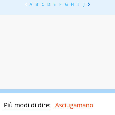
A
B
C
D
E
F
G
H
I
J
K
L
M
N
Più modi di dire:
Asciugamano