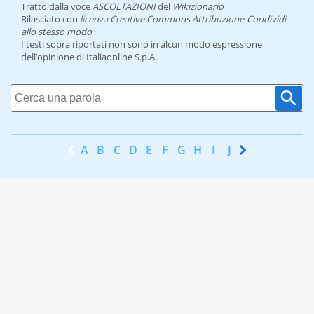
Tratto dalla voce
ASCOLTAZIONI
del
Wikizionario
Rilasciato con
licenza Creative Commons Attribuzione-Condividi
allo stesso modo
I testi sopra riportati non sono in alcun modo espressione
dell’opinione di Italiaonline S.p.A.
A
B
C
D
E
F
G
H
I
J
K
L
M
N