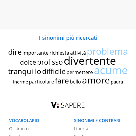
I sinonimi più ricercati
problema
dire
importante
richiesta
attività
divertente
prolisso
dolce
acume
tranquillo
difficile
permettere
amore
fare
particolare
bello
inerme
paura
SAPERE
VOCABOLARIO
SINONIMI E CONTRARI
Ossimoro
Libertà