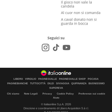
Il gioco non vale la
candela
Al cuor non si comanda
A caval donato non si
guarda in bocca
Seguici su
LIBERO
VIRGILIO
PAGINEGIALLE
PAGINEGIALLE SHOP
PGCASA
PAGINEBIANCHE
TUTTOCITTÀ
DILEI
SIVIAGGIA
QUIFINANZA
BUONISSIMO
SUPEREVA
Chi siamo
Note Legali
Privacy
Cookie Policy
Preferenze sui cookie
Aiuto
© Italiaonline S.p.A. 2026
Direzione e coordinamento di Libero Acquisition S.á r.l.