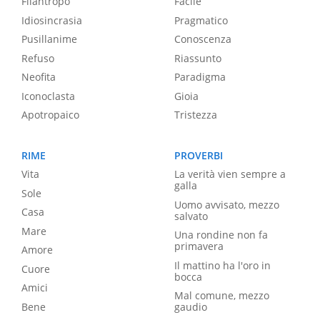
Filantropo
Facile
Idiosincrasia
Pragmatico
Pusillanime
Conoscenza
Refuso
Riassunto
Neofita
Paradigma
Iconoclasta
Gioia
Apotropaico
Tristezza
RIME
PROVERBI
Vita
La verità vien sempre a
galla
Sole
Uomo avvisato, mezzo
Casa
salvato
Mare
Una rondine non fa
primavera
Amore
Il mattino ha l'oro in
Cuore
bocca
Amici
Mal comune, mezzo
Bene
gaudio