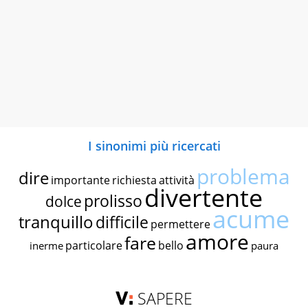
I sinonimi più ricercati
problema
dire
importante
richiesta
attività
divertente
prolisso
dolce
acume
tranquillo
difficile
permettere
amore
fare
particolare
bello
inerme
paura
SAPERE