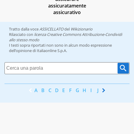
assicuratamente
assicurativo
Tratto dalla voce
ASSICELLATO
del
Wikizionario
Rilasciato con
licenza Creative Commons Attribuzione-Condividi
allo stesso modo
I testi sopra riportati non sono in alcun modo espressione
dell’opinione di Italiaonline S.p.A.
A
B
C
D
E
F
G
H
I
J
K
L
M
N