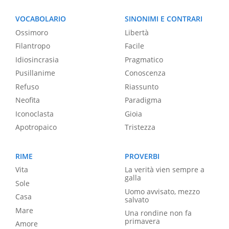
VOCABOLARIO
SINONIMI E CONTRARI
Ossimoro
Libertà
Filantropo
Facile
Idiosincrasia
Pragmatico
Pusillanime
Conoscenza
Refuso
Riassunto
Neofita
Paradigma
Iconoclasta
Gioia
Apotropaico
Tristezza
RIME
PROVERBI
Vita
La verità vien sempre a
galla
Sole
Uomo avvisato, mezzo
Casa
salvato
Mare
Una rondine non fa
primavera
Amore