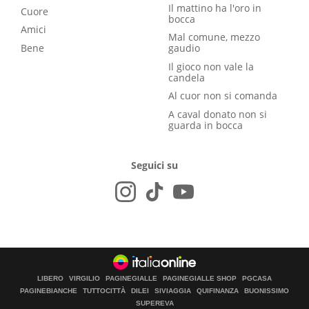
Il mattino ha l'oro in
Cuore
bocca
Amici
Mal comune, mezzo
Bene
gaudio
Il gioco non vale la
candela
Al cuor non si comanda
A caval donato non si
guarda in bocca
Seguici su
LIBERO
VIRGILIO
PAGINEGIALLE
PAGINEGIALLE SHOP
PGCASA
PAGINEBIANCHE
TUTTOCITTÀ
DILEI
SIVIAGGIA
QUIFINANZA
BUONISSIMO
SUPEREVA