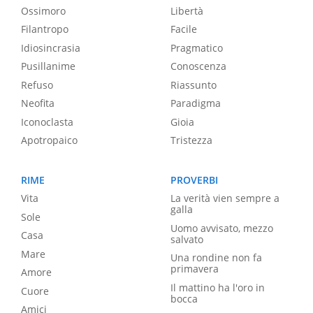
Ossimoro
Libertà
Filantropo
Facile
Idiosincrasia
Pragmatico
Pusillanime
Conoscenza
Refuso
Riassunto
Neofita
Paradigma
Iconoclasta
Gioia
Apotropaico
Tristezza
RIME
PROVERBI
Vita
La verità vien sempre a
galla
Sole
Uomo avvisato, mezzo
Casa
salvato
Mare
Una rondine non fa
primavera
Amore
Il mattino ha l'oro in
Cuore
bocca
Amici