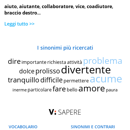
aiuto
,
aiutante
,
collaboratore
,
vice
,
coadiutore
,
braccio destro
...
Leggi tutto >>
I sinonimi più ricercati
problema
dire
importante
richiesta
attività
divertente
prolisso
dolce
acume
tranquillo
difficile
permettere
amore
fare
particolare
bello
inerme
paura
SAPERE
VOCABOLARIO
SINONIMI E CONTRARI