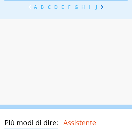
A
B
C
D
E
F
G
H
I
J
K
L
M
N
Più modi di dire:
Assistente