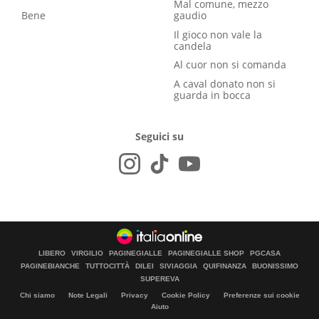
Mal comune, mezzo
Bene
gaudio
Il gioco non vale la
candela
Al cuor non si comanda
A caval donato non si
guarda in bocca
Seguici su
LIBERO
VIRGILIO
PAGINEGIALLE
PAGINEGIALLE SHOP
PGCASA
PAGINEBIANCHE
TUTTOCITTÀ
DILEI
SIVIAGGIA
QUIFINANZA
BUONISSIMO
SUPEREVA
Chi siamo
Note Legali
Privacy
Cookie Policy
Preferenze sui cookie
Aiuto