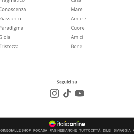
Pragmatico
Casa
Conoscenza
Mare
Riassunto
Amore
Paradigma
Cuore
Gioia
Amici
Tristezza
Bene
Seguici su
AGINEGIALLE SHOP
PGCASA
PAGINEBIANCHE
TUTTOCITTÀ
DILEI
SIVIAGGIA