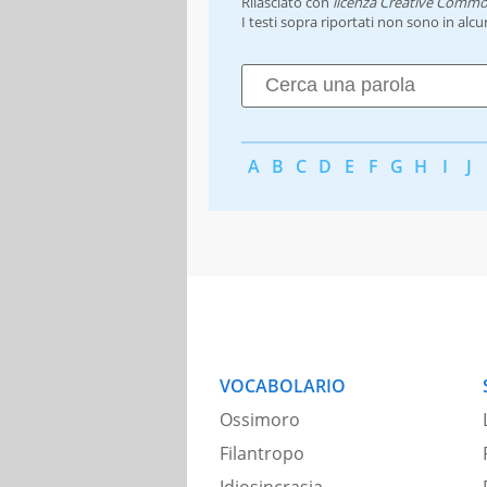
Rilasciato con
licenza Creative Commo
I testi sopra riportati non sono in alc
A
B
C
D
E
F
G
H
I
J
VOCABOLARIO
Ossimoro
Filantropo