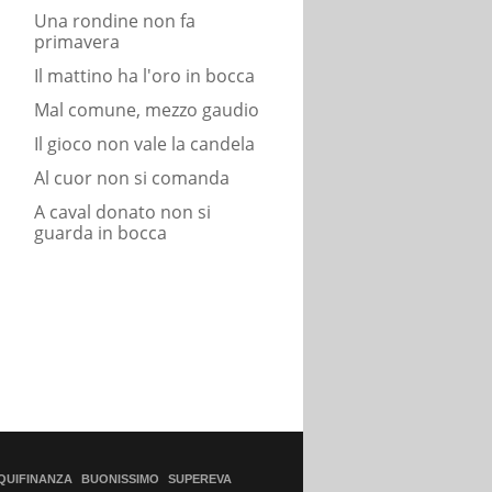
Una rondine non fa
primavera
Il mattino ha l'oro in bocca
Mal comune, mezzo gaudio
Il gioco non vale la candela
Al cuor non si comanda
A caval donato non si
guarda in bocca
QUIFINANZA
BUONISSIMO
SUPEREVA