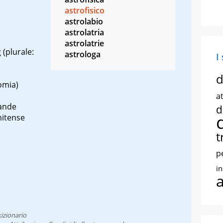
astrofisico
astrolabio
astrolatria
astrolatrie
g
(plurale:
astrologa
I
d
omia)
at
rande
d
nitense
t
p
i
izionario