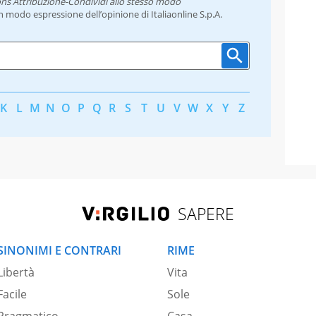
ns Attribuzione-Condividi allo stesso modo
un modo espressione dell’opinione di Italiaonline S.p.A.
K
L
M
N
O
P
Q
R
S
T
U
V
W
X
Y
Z
SAPERE
SINONIMI E CONTRARI
RIME
Libertà
Vita
Facile
Sole