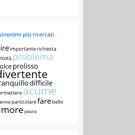
 sinonimi più ricercati
ire
importante
richiesta
problema
tività
prolisso
olce
divertente
ranquillo
difficile
acume
ermettere
fare
particolare
bello
nerme
amore
paura