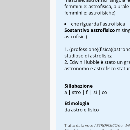
femminile: astrofisica, plurale
femminile: astrofisiche)
che riguarda l'astrofisica
Sostantivo
astrofisico
m sin
astrofisici)
(professione)(fisica)(astron
studioso di astrofisica
Edwin Hubble è stato un g
astronomo e astrofisco statu
Sillabazione
a | stro | fì | si | co
Etimologia
da astro e fisico
Tratto dalla voce
ASTROFISICO
del
Wik