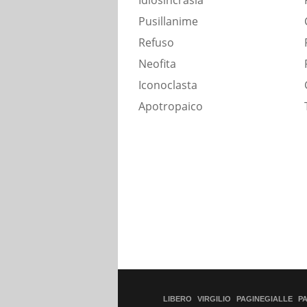
Idiosincrasia
Pusillanime
Refuso
Neofita
Iconoclasta
Apotropaico
LIBERO
VIRGILIO
PAGINEGIALLE
P