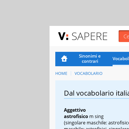
SAPERE
Sinonimi e
Vocabol
contrari
HOME
VOCABOLARIO
Dal vocabolario itali
Aggettivo
astrofisico
m sing
(singolare maschile: astrofisic
maschile: astrofisici, singolare