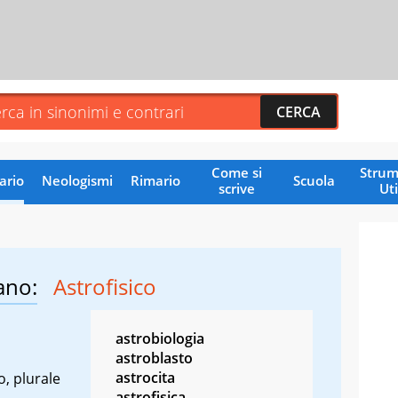
Come si
Strum
ario
Neologismi
Rimario
Scuola
scrive
Uti
ano:
Astrofisico
astrobiologia
astroblasto
astrocita
o, plurale
astrofisica