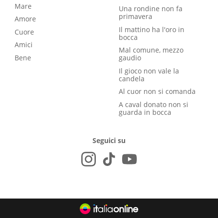
Mare
Una rondine non fa
primavera
Amore
Il mattino ha l'oro in
Cuore
bocca
Amici
Mal comune, mezzo
Bene
gaudio
Il gioco non vale la
candela
Al cuor non si comanda
A caval donato non si
guarda in bocca
Seguici su