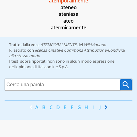
atemporalmente
ateneo
ateniese
ateo
atermicamente
Tratto dalla voce
ATEMPORALMENTE
del
Wikizionario
Rilasciato con
licenza Creative Commons Attribuzione-Condividi
allo stesso modo
I testi sopra riportati non sono in alcun modo espressione
dell’opinione di Italiaonline S.p.A.
A
B
C
D
E
F
G
H
I
J
K
L
M
N