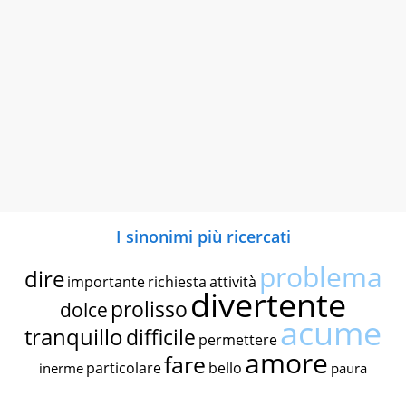
I sinonimi più ricercati
problema
dire
importante
richiesta
attività
divertente
prolisso
dolce
acume
tranquillo
difficile
permettere
amore
fare
particolare
bello
inerme
paura