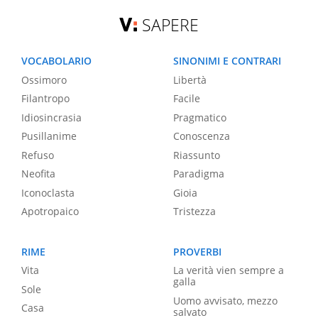
SAPERE
VOCABOLARIO
SINONIMI E CONTRARI
Ossimoro
Libertà
Filantropo
Facile
Idiosincrasia
Pragmatico
Pusillanime
Conoscenza
Refuso
Riassunto
Neofita
Paradigma
Iconoclasta
Gioia
Apotropaico
Tristezza
RIME
PROVERBI
Vita
La verità vien sempre a
galla
Sole
Uomo avvisato, mezzo
Casa
salvato