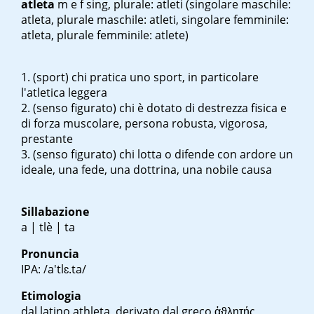
atleta
m
e
f sing
, plurale: atleti (singolare maschile:
atleta, plurale maschile: atleti, singolare femminile:
atleta, plurale femminile: atlete)
(sport) chi pratica uno sport, in particolare
l'atletica leggera
(senso figurato) chi è dotato di destrezza fisica e
di forza muscolare, persona robusta, vigorosa,
prestante
(senso figurato) chi lotta o difende con ardore un
ideale, una fede, una dottrina, una nobile causa
Sillabazione
a | tlè | ta
Pronuncia
IPA: /a'tlɛ.ta/
Etimologia
dal latino
athleta
, derivato dal greco
ἀϑλητής
,