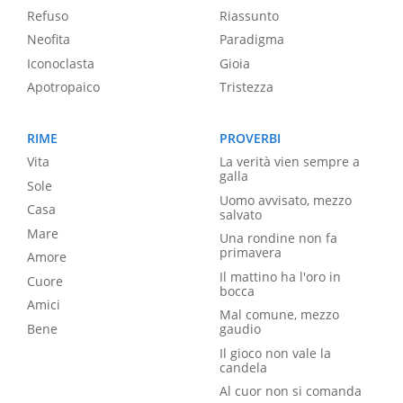
Refuso
Riassunto
Neofita
Paradigma
Iconoclasta
Gioia
Apotropaico
Tristezza
RIME
PROVERBI
Vita
La verità vien sempre a
galla
Sole
Uomo avvisato, mezzo
Casa
salvato
Mare
Una rondine non fa
primavera
Amore
Il mattino ha l'oro in
Cuore
bocca
Amici
Mal comune, mezzo
Bene
gaudio
Il gioco non vale la
candela
Al cuor non si comanda