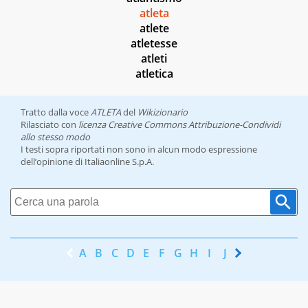
atleta
atlete
atletesse
atleti
atletica
Tratto dalla voce
ATLETA
del
Wikizionario
Rilasciato con
licenza Creative Commons Attribuzione-Condividi
allo stesso modo
I testi sopra riportati non sono in alcun modo espressione
dell’opinione di Italiaonline S.p.A.
A
B
C
D
E
F
G
H
I
J
K
L
M
N