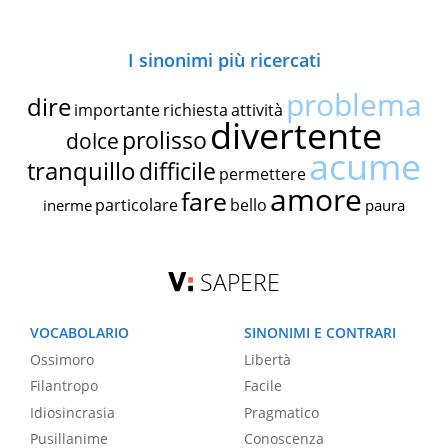
I sinonimi più ricercati
problema
dire
importante
richiesta
attività
divertente
prolisso
dolce
acume
tranquillo
difficile
permettere
amore
fare
particolare
bello
inerme
paura
SAPERE
VOCABOLARIO
SINONIMI E CONTRARI
Ossimoro
Libertà
Filantropo
Facile
Idiosincrasia
Pragmatico
Pusillanime
Conoscenza