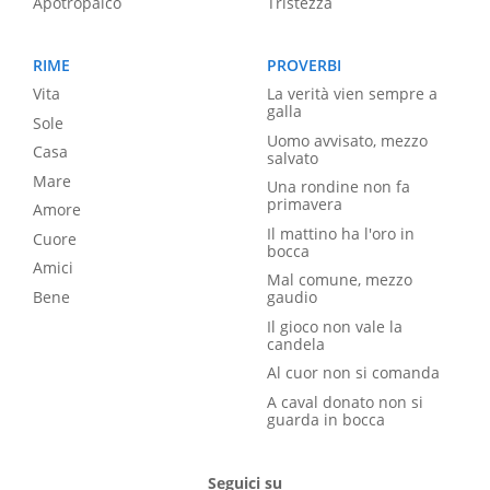
Apotropaico
Tristezza
RIME
PROVERBI
Vita
La verità vien sempre a
galla
Sole
Uomo avvisato, mezzo
Casa
salvato
Mare
Una rondine non fa
primavera
Amore
Il mattino ha l'oro in
Cuore
bocca
Amici
Mal comune, mezzo
Bene
gaudio
Il gioco non vale la
candela
Al cuor non si comanda
A caval donato non si
guarda in bocca
Seguici su