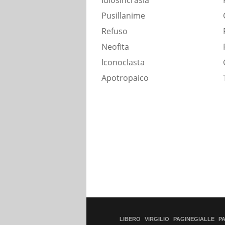
Idiosincrasia
Pusillanime
Refuso
Neofita
Iconoclasta
Apotropaico
LIBERO
VIRGILIO
PAGINEGIALLE
P