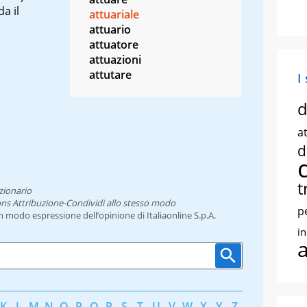
da il
attuariale
attuario
attuatore
attuazioni
attutare
I
d
at
d
t
zionario
ns Attribuzione-Condividi allo stesso modo
p
un modo espressione dell’opinione di Italiaonline S.p.A.
i
K
L
M
N
O
P
Q
R
S
T
U
V
W
X
Y
Z