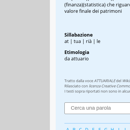
(finanza)(statistica) che riguar
valore finale dei patrimoni
Sillabazione
at | tua | rià | le
Etimologia
da attuario
Tratto dalla voce
ATTUARIALE
del
Wiki
Rilasciato con
licenza Creative Commo
I testi sopra riportati non sono in alc
A
B
C
D
E
F
G
H
I
J