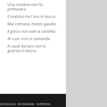
Una rondine non fa
primavera
Il mattino ha l'oro in bocca
Mal comune, mezzo gaudio
Il gioco non vale la candela
Al cuor non si comanda
A caval donato non si
guarda in bocca
QUIFINANZA
BUONISSIMO
SUPEREVA