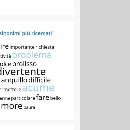
 sinonimi più ricercati
ire
importante
richiesta
problema
tività
prolisso
olce
divertente
ranquillo
difficile
acume
ermettere
fare
particolare
bello
nerme
amore
paura