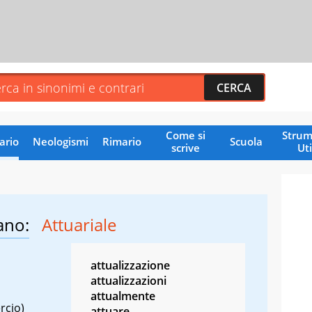
Come si
Strum
ario
Neologismi
Rimario
Scuola
scrive
Uti
ano:
Attuariale
attualizzazione
attualizzazioni
attualmente
rcio)
attuare