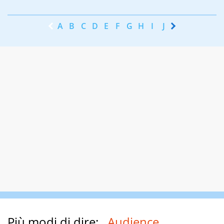
A
B
C
D
E
F
G
H
I
J
K
L
M
N
Più modi di dire:
Audience