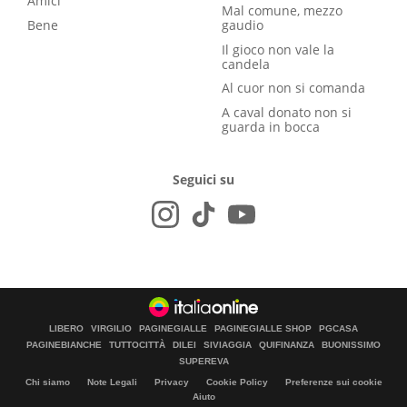
Amici
Mal comune, mezzo
Bene
gaudio
Il gioco non vale la
candela
Al cuor non si comanda
A caval donato non si
guarda in bocca
Seguici su
LIBERO
VIRGILIO
PAGINEGIALLE
PAGINEGIALLE SHOP
PGCASA
PAGINEBIANCHE
TUTTOCITTÀ
DILEI
SIVIAGGIA
QUIFINANZA
BUONISSIMO
SUPEREVA
Chi siamo
Note Legali
Privacy
Cookie Policy
Preferenze sui cookie
Aiuto