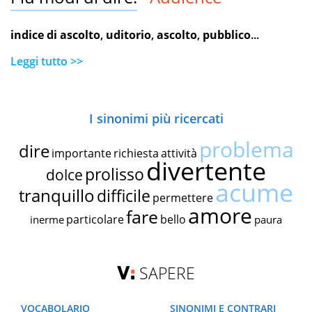
indice di ascolto
,
uditorio
,
ascolto
,
pubblico
...
Leggi tutto >>
I sinonimi più ricercati
problema
dire
importante
richiesta
attività
divertente
prolisso
dolce
acume
tranquillo
difficile
permettere
amore
fare
particolare
bello
inerme
paura
SAPERE
VOCABOLARIO
SINONIMI E CONTRARI