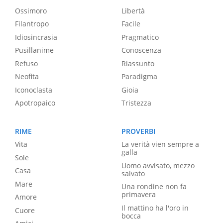
Ossimoro
Libertà
Filantropo
Facile
Idiosincrasia
Pragmatico
Pusillanime
Conoscenza
Refuso
Riassunto
Neofita
Paradigma
Iconoclasta
Gioia
Apotropaico
Tristezza
RIME
PROVERBI
Vita
La verità vien sempre a
galla
Sole
Uomo avvisato, mezzo
Casa
salvato
Mare
Una rondine non fa
primavera
Amore
Il mattino ha l'oro in
Cuore
bocca