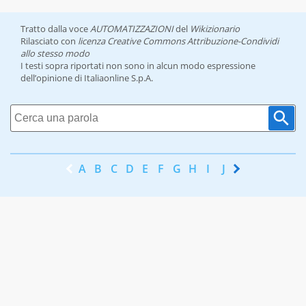
Tratto dalla voce
AUTOMATIZZAZIONI
del
Wikizionario
Rilasciato con
licenza Creative Commons Attribuzione-Condividi
allo stesso modo
I testi sopra riportati non sono in alcun modo espressione
dell’opinione di Italiaonline S.p.A.
A
B
C
D
E
F
G
H
I
J
K
L
M
N