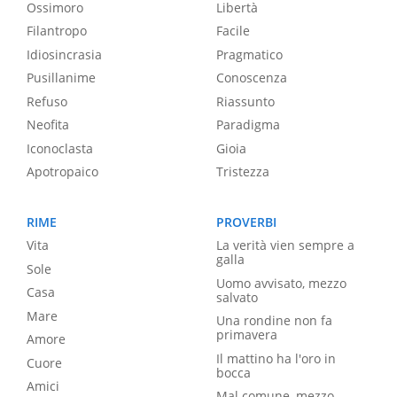
Ossimoro
Libertà
Filantropo
Facile
Idiosincrasia
Pragmatico
Pusillanime
Conoscenza
Refuso
Riassunto
Neofita
Paradigma
Iconoclasta
Gioia
Apotropaico
Tristezza
RIME
PROVERBI
Vita
La verità vien sempre a
galla
Sole
Uomo avvisato, mezzo
Casa
salvato
Mare
Una rondine non fa
primavera
Amore
Il mattino ha l'oro in
Cuore
bocca
Amici
Mal comune, mezzo