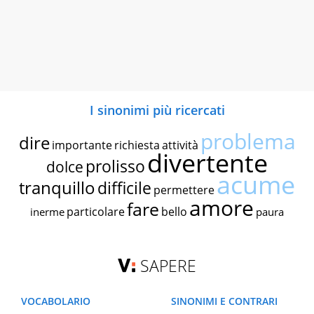
I sinonimi più ricercati
problema
dire
importante
richiesta
attività
divertente
prolisso
dolce
acume
tranquillo
difficile
permettere
amore
fare
particolare
bello
inerme
paura
SAPERE
VOCABOLARIO
SINONIMI E CONTRARI