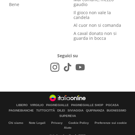
Bene
gaudio
Il gioco non vale la
candela
Al cuor non si comanda
A caval donato non si
guarda in bocca
Seguici su
LIBERO
VIRGILIO
PAGINEGIALLE
PAGINEGIALLE SHOP
PGCASA
PAGINEBIANCHE
TUTTOCITTÀ
DILEI
SIVIAGGIA
QUIFINANZA
BUONISSIMO
SUPEREVA
Chi siamo
Note Legali
Privacy
Cookie Policy
Preferenze sui cookie
Aiuto