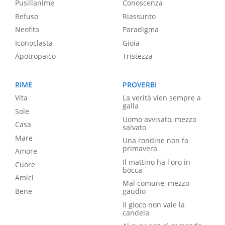
Pusillanime
Conoscenza
Refuso
Riassunto
Neofita
Paradigma
Iconoclasta
Gioia
Apotropaico
Tristezza
RIME
PROVERBI
Vita
La verità vien sempre a
galla
Sole
Uomo avvisato, mezzo
Casa
salvato
Mare
Una rondine non fa
primavera
Amore
Il mattino ha l'oro in
Cuore
bocca
Amici
Mal comune, mezzo
Bene
gaudio
Il gioco non vale la
candela