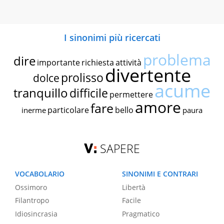
I sinonimi più ricercati
problema
dire
importante
richiesta
attività
divertente
prolisso
dolce
acume
tranquillo
difficile
permettere
amore
fare
particolare
bello
inerme
paura
SAPERE
VOCABOLARIO
SINONIMI E CONTRARI
Ossimoro
Libertà
Filantropo
Facile
Idiosincrasia
Pragmatico