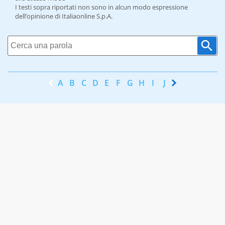
I testi sopra riportati non sono in alcun modo espressione
dell’opinione di Italiaonline S.p.A.
A
B
C
D
E
F
G
H
I
J
K
L
M
N