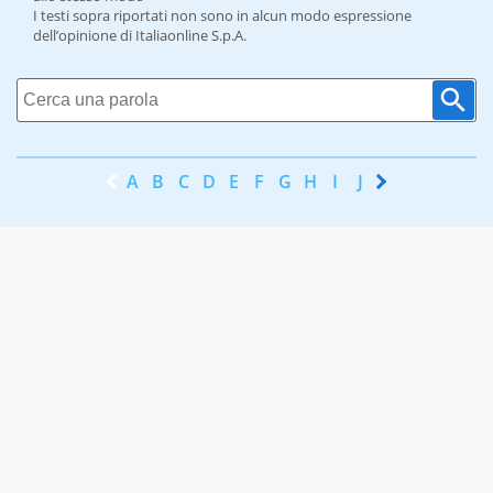
I testi sopra riportati non sono in alcun modo espressione
dell’opinione di Italiaonline S.p.A.
A
B
C
D
E
F
G
H
I
J
K
L
M
N