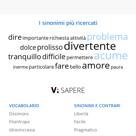
I sinonimi più ricercati
problema
dire
importante
richiesta
attività
divertente
prolisso
dolce
acume
tranquillo
difficile
permettere
amore
fare
particolare
bello
inerme
paura
SAPERE
VOCABOLARIO
SINONIMI E CONTRARI
Ossimoro
Libertà
Filantropo
Facile
Idiosincrasia
Pragmatico