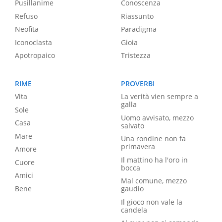
Pusillanime
Conoscenza
Refuso
Riassunto
Neofita
Paradigma
Iconoclasta
Gioia
Apotropaico
Tristezza
RIME
PROVERBI
Vita
La verità vien sempre a
galla
Sole
Uomo avvisato, mezzo
Casa
salvato
Mare
Una rondine non fa
primavera
Amore
Il mattino ha l'oro in
Cuore
bocca
Amici
Mal comune, mezzo
Bene
gaudio
Il gioco non vale la
candela