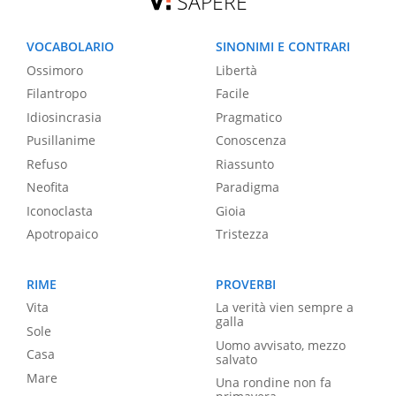
SAPERE
VOCABOLARIO
SINONIMI E CONTRARI
Ossimoro
Libertà
Filantropo
Facile
Idiosincrasia
Pragmatico
Pusillanime
Conoscenza
Refuso
Riassunto
Neofita
Paradigma
Iconoclasta
Gioia
Apotropaico
Tristezza
RIME
PROVERBI
Vita
La verità vien sempre a
galla
Sole
Uomo avvisato, mezzo
Casa
salvato
Mare
Una rondine non fa