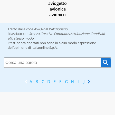
aviogetto
avionica
avionico
Tratto dalla voce
AVIO-
del
Wikizionario
Rilasciato con
licenza Creative Commons Attribuzione-Condividi
allo stesso modo
I testi sopra riportati non sono in alcun modo espressione
dell’opinione di Italiaonline S.p.A.
A
B
C
D
E
F
G
H
I
J
K
L
M
N