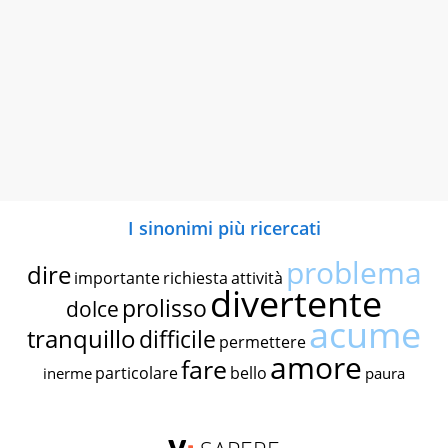
I sinonimi più ricercati
problema
dire
importante
richiesta
attività
divertente
prolisso
dolce
acume
tranquillo
difficile
permettere
amore
fare
particolare
bello
inerme
paura