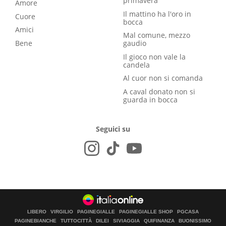
primavera
Amore
Il mattino ha l'oro in
Cuore
bocca
Amici
Mal comune, mezzo
Bene
gaudio
Il gioco non vale la
candela
Al cuor non si comanda
A caval donato non si
guarda in bocca
Seguici su
LIBERO
VIRGILIO
PAGINEGIALLE
PAGINEGIALLE SHOP
PGCASA
PAGINEBIANCHE
TUTTOCITTÀ
DILEI
SIVIAGGIA
QUIFINANZA
BUONISSIMO