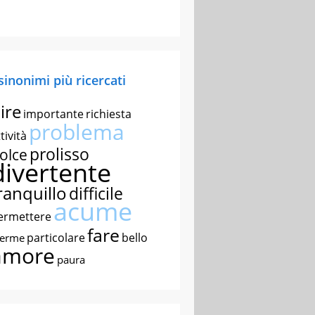
 sinonimi più ricercati
ire
importante
richiesta
problema
tività
prolisso
olce
divertente
ranquillo
difficile
acume
ermettere
fare
particolare
bello
nerme
amore
paura