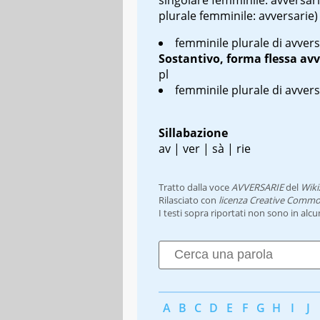
plurale femminile: avversarie)
femminile plurale di avvers
Sostantivo, forma flessa
avv
pl
femminile plurale di avvers
Sillabazione
av | ver | sà | rie
Tratto dalla voce
AVVERSARIE
del
Wiki
Rilasciato con
licenza Creative Commo
I testi sopra riportati non sono in alc
A
B
C
D
E
F
G
H
I
J