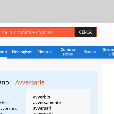
Come si
Strum
ario
Neologismi
Rimario
Scuola
scrive
Uti
ano:
Avversarie
avverbio
avversamente
hile:
avversari
avversari,
avversaria
a,