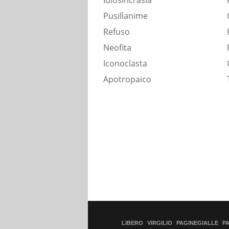
Idiosincrasia
Pusillanime
Refuso
Neofita
Iconoclasta
Apotropaico
LIBERO
VIRGILIO
PAGINEGIALLE
P