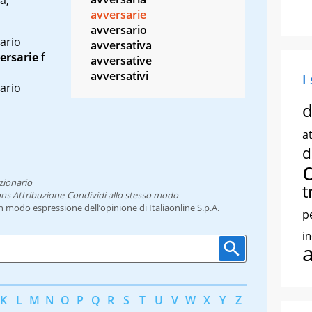
avversarie
avversario
ario
avversativa
ersarie
f
avversative
avversativi
I
ario
d
at
d
zionario
t
ns Attribuzione-Condividi allo stesso modo
un modo espressione dell’opinione di Italiaonline S.p.A.
p
i
K
L
M
N
O
P
Q
R
S
T
U
V
W
X
Y
Z