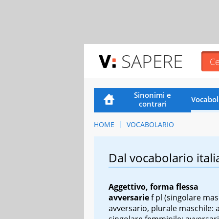
SAPERE
Sinonimi e
Vocabol
contrari
HOME
VOCABOLARIO
Dal vocabolario itali
Aggettivo, forma flessa
avversarie
f pl
(singolare masc
avversario, plurale maschile: 
singolare femminile: avversari