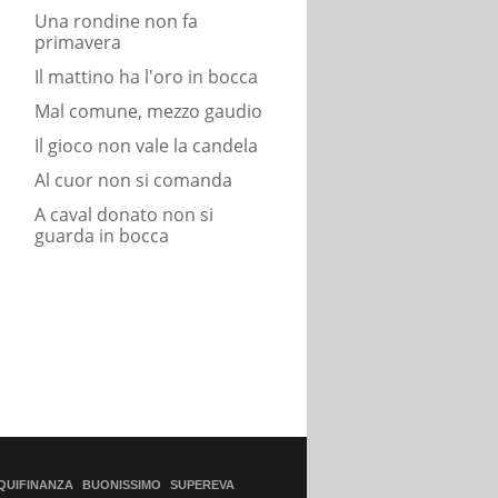
Una rondine non fa
primavera
Il mattino ha l'oro in bocca
Mal comune, mezzo gaudio
Il gioco non vale la candela
Al cuor non si comanda
A caval donato non si
guarda in bocca
QUIFINANZA
BUONISSIMO
SUPEREVA