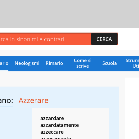
Come si
Strum
ario
Neologismi
Rimario
Scuola
scrive
Uti
ano:
Azzerare
azzardare
azzardatamente
azzeccare
azzeramento