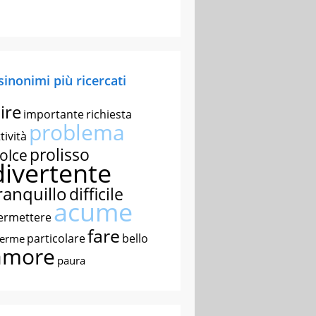
 sinonimi più ricercati
ire
importante
richiesta
problema
tività
prolisso
olce
divertente
ranquillo
difficile
acume
ermettere
fare
particolare
bello
nerme
amore
paura