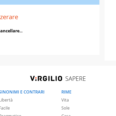
zerare
cancellare
...
SAPERE
SINONIMI E CONTRARI
RIME
Libertà
Vita
Facile
Sole