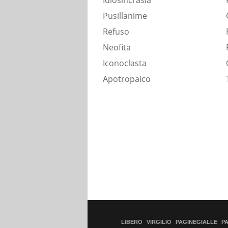
Idiosincrasia
Pusillanime
Refuso
Neofita
Iconoclasta
Apotropaico
LIBERO
VIRGILIO
PAGINEGIALLE
P