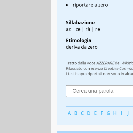
riportare a zero
Sillabazione
az | ze | rà | re
Etimologia
deriva da zero
Tratto dalla voce
AZZERARE
del
Wikizi
Rilasciato con
licenza Creative Commo
I testi sopra riportati non sono in alc
A
B
C
D
E
F
G
H
I
J