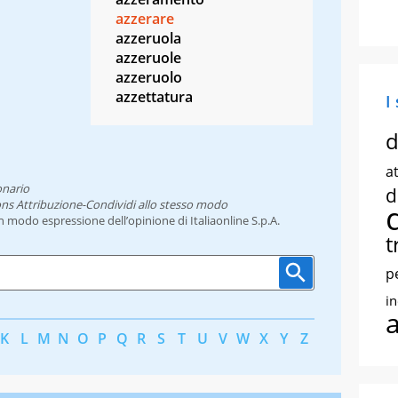
azzerare
azzeruola
azzeruole
azzeruolo
azzettatura
I
d
at
onario
d
ns Attribuzione-Condividi allo stesso modo
un modo espressione dell’opinione di Italiaonline S.p.A.
t
p
i
K
L
M
N
O
P
Q
R
S
T
U
V
W
X
Y
Z