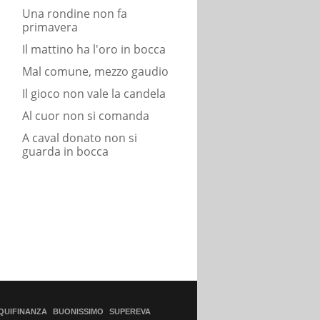
Una rondine non fa
primavera
Il mattino ha l'oro in bocca
Mal comune, mezzo gaudio
Il gioco non vale la candela
Al cuor non si comanda
A caval donato non si
guarda in bocca
QUIFINANZA
BUONISSIMO
SUPEREVA