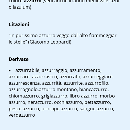
colore
azzurro
(vedi anche il latino medievale
lazur
o
lazulum
)
Citazioni
"in purissimo azzurro veggo dall’alto fiammeggiar
le stelle" (Giacomo Leopardi)
Derivate
azzurrabile, azzurraggio, azzurramento,
azzurrare, azzurrastro, azzurrato, azzurreggiare,
azzurrescenza, azzurrità, azzurrite, azzurrofilo,
azzurrognolo,azzurro montano, biancazzurro,
chiomazzurro, grigiazzurro, libro azzurro, morbo
azzurro, nerazzurro, occhiazzurro, pettazzurro,
pesce azzurro, principe azzurro, sangue azzurro,
verdazzurro