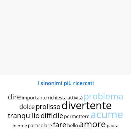
I sinonimi più ricercati
problema
dire
importante
richiesta
attività
divertente
prolisso
dolce
acume
tranquillo
difficile
permettere
amore
fare
particolare
bello
inerme
paura