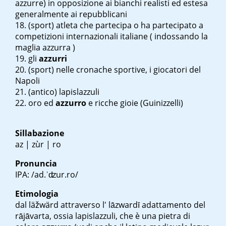
azzurre) in opposizione ai bianchi realisti ed estesa
generalmente ai repubblicani
(sport) atleta che partecipa o ha partecipato a
competizioni internazionali italiane ( indossando la
maglia azzurra )
gli
azzurri
(sport) nelle cronache sportive, i giocatori del
Napoli
(antico) lapislazzuli
oro ed
azzurro
e ricche gioie
(Guinizzelli)
Sillabazione
az | zùr | ro
Pronuncia
IPA: /ad.ˈʣur.ro/
Etimologia
dal
läžwärd
attraverso l'
lāzwardī
adattamento del
rājāvarta
, ossia lapislazzuli, che è una pietra di