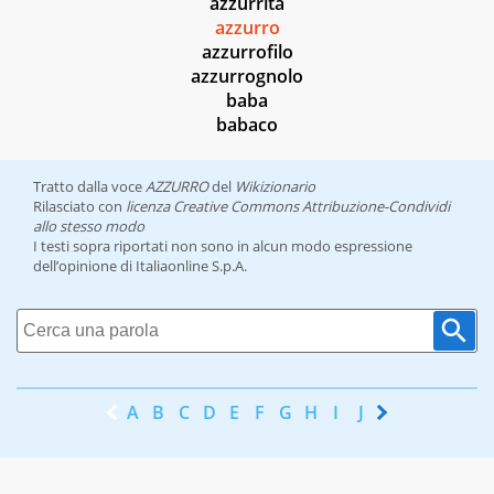
azzurrità
azzurro
azzurrofilo
azzurrognolo
baba
babaco
Tratto dalla voce
AZZURRO
del
Wikizionario
Rilasciato con
licenza Creative Commons Attribuzione-Condividi
allo stesso modo
I testi sopra riportati non sono in alcun modo espressione
dell’opinione di Italiaonline S.p.A.
A
B
C
D
E
F
G
H
I
J
K
L
M
N