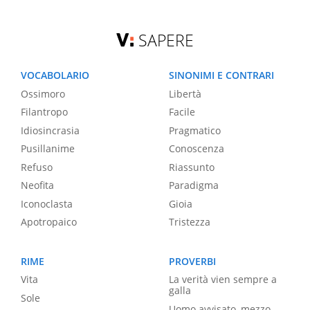
SAPERE
VOCABOLARIO
SINONIMI E CONTRARI
Ossimoro
Libertà
Filantropo
Facile
Idiosincrasia
Pragmatico
Pusillanime
Conoscenza
Refuso
Riassunto
Neofita
Paradigma
Iconoclasta
Gioia
Apotropaico
Tristezza
RIME
PROVERBI
Vita
La verità vien sempre a
galla
Sole
Uomo avvisato, mezzo