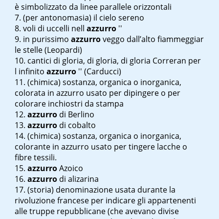
è simbolizzato da linee parallele orizzontali
(per antonomasia) il cielo sereno
voli di uccelli nell
azzurro
''
in purissimo
azzurro
veggo dall’alto fiammeggiar
le stelle
(Leopardi)
cantici di gloria, di gloria, di gloria Correran per
l
infinito
azzurro
'' (Carducci)
(chimica) sostanza, organica o inorganica,
colorata in azzurro usato per dipingere o per
colorare inchiostri da stampa
azzurro
di Berlino
azzurro
di cobalto
(chimica) sostanza, organica o inorganica,
colorante in azzurro usato per tingere lacche o
fibre tessili.
azzurro
Azoico
azzurro
di alizarina
(storia) denominazione usata durante la
rivoluzione francese per indicare gli appartenenti
alle truppe repubblicane (che avevano divise