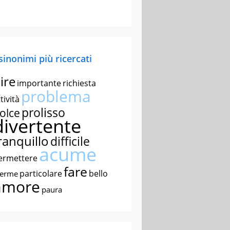
 sinonimi più ricercati
ire
importante
richiesta
problema
tività
prolisso
olce
divertente
ranquillo
difficile
acume
ermettere
fare
particolare
bello
nerme
amore
paura