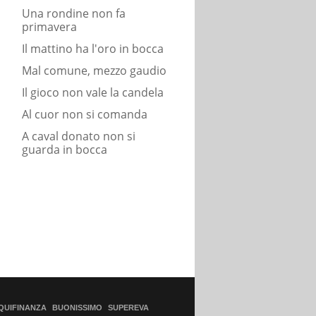
Una rondine non fa
primavera
Il mattino ha l'oro in bocca
Mal comune, mezzo gaudio
Il gioco non vale la candela
Al cuor non si comanda
A caval donato non si
guarda in bocca
QUIFINANZA
BUONISSIMO
SUPEREVA