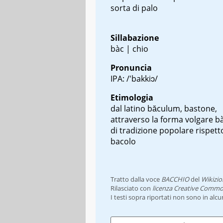
sorta di palo
Sillabazione
bàc | chio
Pronuncia
IPA: /'bakkiɔ/
Etimologia
dal latino
băculum
, bastone,
attraverso la forma volgare
b
di tradizione popolare rispett
bacolo
Tratto dalla voce
BACCHIO
del
Wikizio
Rilasciato con
licenza Creative Commo
I testi sopra riportati non sono in alc