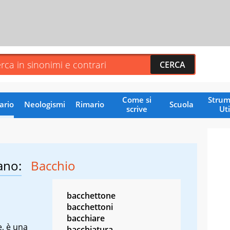
Come si
Strum
ario
Neologismi
Rimario
Scuola
scrive
Uti
ano:
Bacchio
bacchettone
bacchettoni
bacchiare
e, è una
bacchiatura