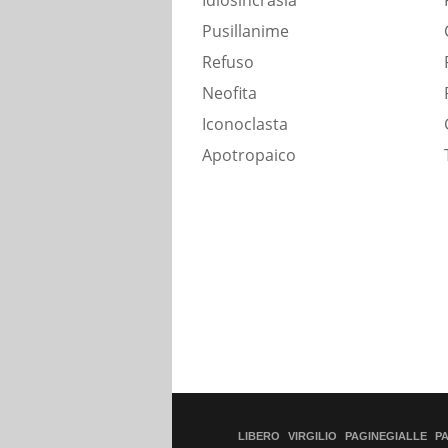
Idiosincrasia
Pusillanime
Refuso
Neofita
Iconoclasta
Apotropaico
LIBERO
VIRGILIO
PAGINEGIALLE
P