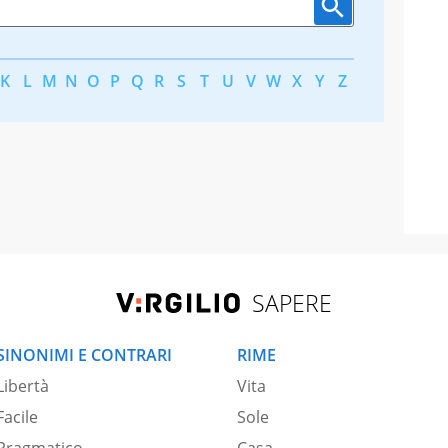
K
L
M
N
O
P
Q
R
S
T
U
V
W
X
Y
Z
SAPERE
SINONIMI E CONTRARI
RIME
Libertà
Vita
Facile
Sole