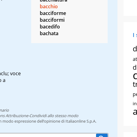
bacchio
bacciforme
bacciformi
bacedifo
bachata
I
d
at
d
àclu
; voce
o a
t
p
i
nario
ns Attribuzione-Condividi allo stesso modo
un modo espressione dell’opinione di Italiaonline S.p.A.