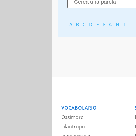
A
B
C
D
E
F
G
H
I
J
VOCABOLARIO
Ossimoro
Filantropo