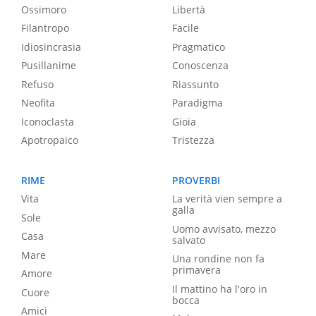
Ossimoro
Libertà
Filantropo
Facile
Idiosincrasia
Pragmatico
Pusillanime
Conoscenza
Refuso
Riassunto
Neofita
Paradigma
Iconoclasta
Gioia
Apotropaico
Tristezza
RIME
PROVERBI
Vita
La verità vien sempre a
galla
Sole
Uomo avvisato, mezzo
Casa
salvato
Mare
Una rondine non fa
primavera
Amore
Il mattino ha l'oro in
Cuore
bocca
Amici