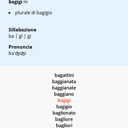
bagigi
m
plurale di
bagigio
Sillabazione
ba | gì | gi
Pronuncia
ba'ʤiʤi
bagattini
baggianata
baggianate
baggiano
bagigi
bagigio
baglionato
bagliore
bagliori