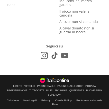
Mal comune, mezzo
Bene
gaudio
Il gioco non vale la
candela
Al cuor non si comanda
A caval donato non si
guarda in bocca
Seguici su
LIBERO
VIRGILIO
PAGINEGIALLE
PAGINEGIALLE SHOP
PGCASA
PAGINEBIANCHE
TUTTOCITTÀ
DILEI
SIVIAGGIA
QUIFINANZA
BUONISSIMO
SUPEREVA
Chi siamo
Note Legali
Privacy
Cookie Policy
Preferenze sui cookie
Aiuto