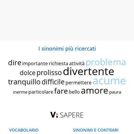
I sinonimi più ricercati
problema
dire
importante
richiesta
attività
divertente
prolisso
dolce
acume
tranquillo
difficile
permettere
amore
fare
particolare
bello
inerme
paura
SAPERE
VOCABOLARIO
SINONIMI E CONTRARI