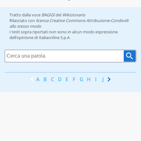
Tratto dalla voce
BAGIGI
del
Wikizionario
Rilasciato con
licenza Creative Commons Attribuzione-Condividi
allo stesso modo
I testi sopra riportati non sono in alcun modo espressione
dell’opinione di Italiaonline S.p.A.
A
B
C
D
E
F
G
H
I
J
K
L
M
N