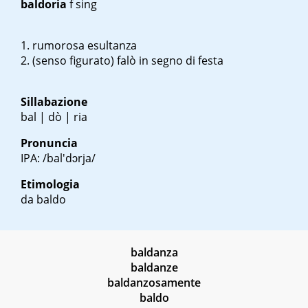
baldoria
f sing
rumorosa esultanza
(senso figurato) falò in segno di festa
Sillabazione
bal | dò | ria
Pronuncia
IPA: /bal'dɔrja/
Etimologia
da baldo
baldanza
baldanze
baldanzosamente
baldo