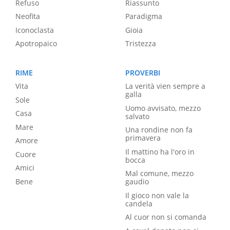
Refuso
Riassunto
Neofita
Paradigma
Iconoclasta
Gioia
Apotropaico
Tristezza
RIME
PROVERBI
Vita
La verità vien sempre a
galla
Sole
Uomo avvisato, mezzo
Casa
salvato
Mare
Una rondine non fa
primavera
Amore
Il mattino ha l'oro in
Cuore
bocca
Amici
Mal comune, mezzo
Bene
gaudio
Il gioco non vale la
candela
Al cuor non si comanda