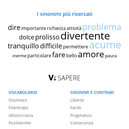
I sinonimi più ricercati
problema
dire
importante
richiesta
attività
divertente
prolisso
dolce
acume
tranquillo
difficile
permettere
amore
fare
particolare
bello
inerme
paura
SAPERE
VOCABOLARIO
SINONIMI E CONTRARI
Ossimoro
Libertà
Filantropo
Facile
Idiosincrasia
Pragmatico
Pusillanime
Conoscenza