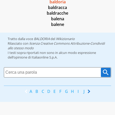
baldoria
baldracca
baldracche
balena
balene
Tratto dalla voce
BALDORIA
del
Wikizionario
Rilasciato con
licenza Creative Commons Attribuzione-Condividi
allo stesso modo
I testi sopra riportati non sono in alcun modo espressione
dell’opinione di Italiaonline S.p.A.
A
B
C
D
E
F
G
H
I
J
K
L
M
N