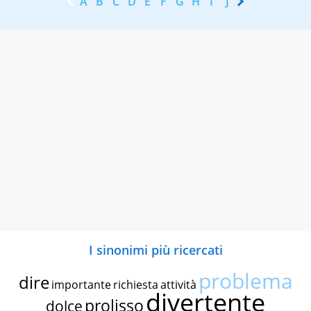
A
B
C
D
E
F
G
H
I
J
K
L
M
N
I sinonimi più ricercati
problema
dire
importante
richiesta
attività
divertente
prolisso
dolce