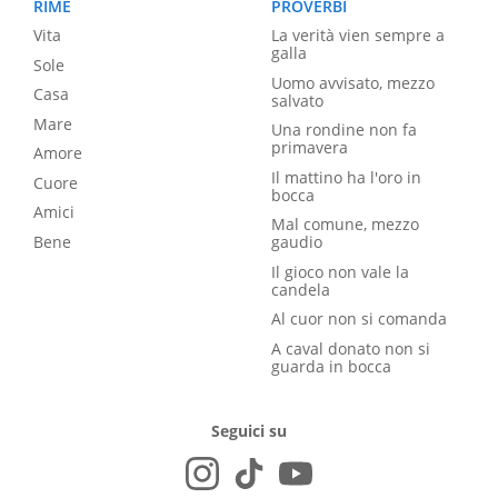
RIME
PROVERBI
Vita
La verità vien sempre a
galla
Sole
Uomo avvisato, mezzo
Casa
salvato
Mare
Una rondine non fa
primavera
Amore
Il mattino ha l'oro in
Cuore
bocca
Amici
Mal comune, mezzo
Bene
gaudio
Il gioco non vale la
candela
Al cuor non si comanda
A caval donato non si
guarda in bocca
Seguici su