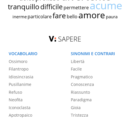
acume
tranquillo
difficile
permettere
amore
fare
particolare
bello
inerme
paura
SAPERE
VOCABOLARIO
SINONIMI E CONTRARI
Ossimoro
Libertà
Filantropo
Facile
Idiosincrasia
Pragmatico
Pusillanime
Conoscenza
Refuso
Riassunto
Neofita
Paradigma
Iconoclasta
Gioia
Apotropaico
Tristezza