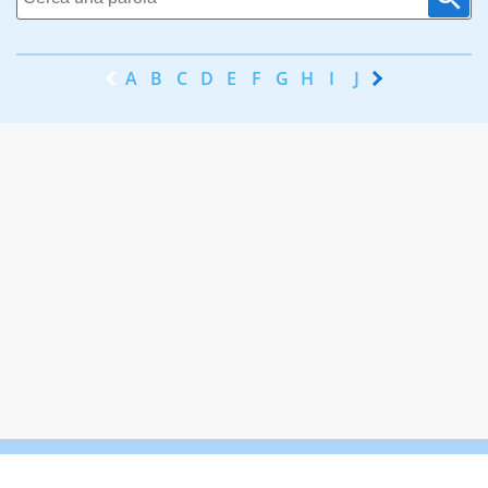
A
B
C
D
E
F
G
H
I
J
K
L
M
N