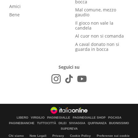
bocca
Amici
Mal comune, mezzo
Bene
gaudio
Il gioco non vale la
candela
Al cuor non si comanda
A caval donato non si
guarda in bocca
Seguici su
LIBERO
VIRGILIO
PAGINEGIALLE
PAGINEGIALLE SHOP
PGCASA
PAGINEBIANCHE
TUTTOCITTÀ
DILEI
SIVIAGGIA
QUIFINANZA
BUONISSIMO
SUPEREVA
Chi siamo
Note Legali
Privacy
Cookie Policy
Preferenze sui cookie