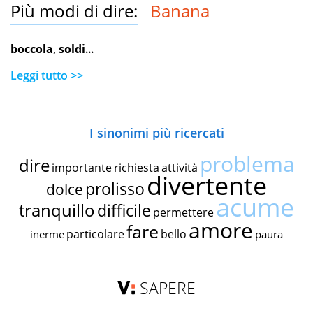
Più modi di dire:
Banana
boccola
,
soldi
...
Leggi tutto >>
I sinonimi più ricercati
problema
dire
importante
richiesta
attività
divertente
prolisso
dolce
acume
tranquillo
difficile
permettere
amore
fare
particolare
bello
inerme
paura
SAPERE