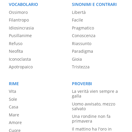
VOCABOLARIO
SINONIMI E CONTRARI
Ossimoro
Libertà
Filantropo
Facile
Idiosincrasia
Pragmatico
Pusillanime
Conoscenza
Refuso
Riassunto
Neofita
Paradigma
Iconoclasta
Gioia
Apotropaico
Tristezza
RIME
PROVERBI
Vita
La verità vien sempre a
galla
Sole
Uomo avvisato, mezzo
Casa
salvato
Mare
Una rondine non fa
primavera
Amore
Il mattino ha l'oro in
Cuore