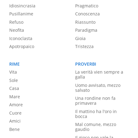
Idiosincrasia
Pragmatico
Pusillanime
Conoscenza
Refuso
Riassunto
Neofita
Paradigma
Iconoclasta
Gioia
Apotropaico
Tristezza
RIME
PROVERBI
Vita
La verità vien sempre a
galla
Sole
Uomo avvisato, mezzo
Casa
salvato
Mare
Una rondine non fa
primavera
Amore
Il mattino ha l'oro in
Cuore
bocca
Amici
Mal comune, mezzo
Bene
gaudio
Il gioco non vale la