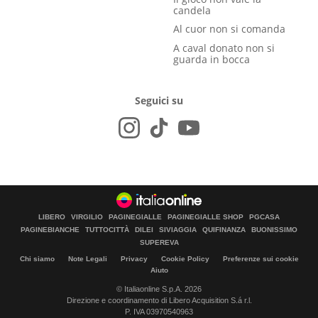
candela
Al cuor non si comanda
A caval donato non si
guarda in bocca
Seguici su
LIBERO
VIRGILIO
PAGINEGIALLE
PAGINEGIALLE SHOP
PGCASA
PAGINEBIANCHE
TUTTOCITTÀ
DILEI
SIVIAGGIA
QUIFINANZA
BUONISSIMO
SUPEREVA
Chi siamo
Note Legali
Privacy
Cookie Policy
Preferenze sui cookie
Aiuto
© Italiaonline S.p.A. 2026
Direzione e coordinamento di Libero Acquisition S.á r.l.
P. IVA 03970540963