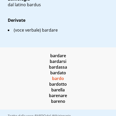
dal latino
bardus
Derivate
(voce verbale)
bardare
bardare
bardarsi
bardassa
bardato
bardo
bardotto
barella
barenare
bareno
Tratto dalla voce
BARDO
del
Wikizionario