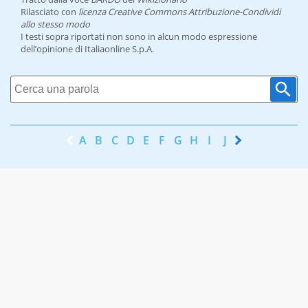
Rilasciato con
licenza Creative Commons Attribuzione-Condividi
allo stesso modo
I testi sopra riportati non sono in alcun modo espressione
dell’opinione di Italiaonline S.p.A.
A
B
C
D
E
F
G
H
I
J
K
L
M
N