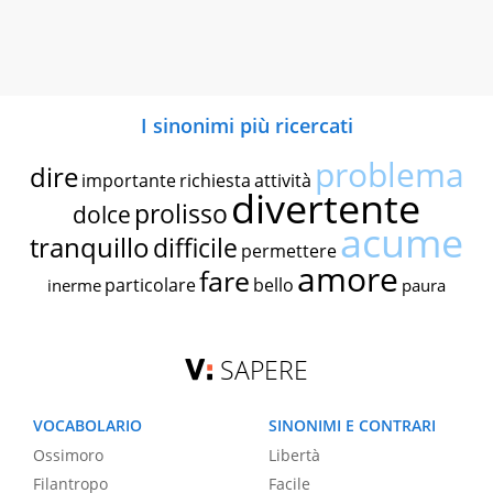
I sinonimi più ricercati
problema
dire
importante
richiesta
attività
divertente
prolisso
dolce
acume
tranquillo
difficile
permettere
amore
fare
particolare
bello
inerme
paura
SAPERE
VOCABOLARIO
SINONIMI E CONTRARI
Ossimoro
Libertà
Filantropo
Facile