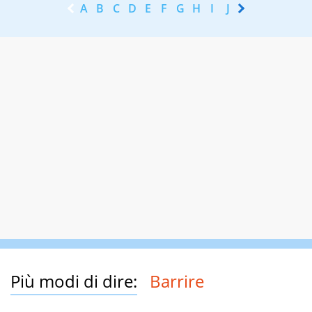
A
B
C
D
E
F
G
H
I
J
K
L
M
N
Più modi di dire:
Barrire