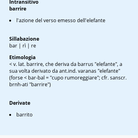
Intransitivo
barrire
l'azione del verso emesso dell'elefante
Sillabazione
bar | rì | re
Etimologia
< v. lat.
barrire
, che deriva da
barrus
"elefante", a
sua volta derivato da ant.ind.
varanas
"elefante"
(forse <
bar-bal
= "cupo rumoreggiare"; cfr. sanscr.
brnh-ati
"barrire")
Derivate
barrito