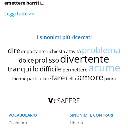
emettere barriti
...
Leggi tutto >>
I sinonimi più ricercati
problema
dire
importante
richiesta
attività
divertente
prolisso
dolce
acume
tranquillo
difficile
permettere
amore
fare
particolare
bello
inerme
paura
SAPERE
VOCABOLARIO
SINONIMI E CONTRARI
Ossimoro
Libertà