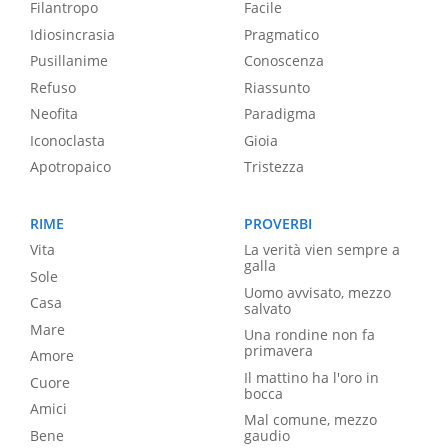
Filantropo
Facile
Idiosincrasia
Pragmatico
Pusillanime
Conoscenza
Refuso
Riassunto
Neofita
Paradigma
Iconoclasta
Gioia
Apotropaico
Tristezza
RIME
PROVERBI
Vita
La verità vien sempre a
galla
Sole
Uomo avvisato, mezzo
Casa
salvato
Mare
Una rondine non fa
primavera
Amore
Il mattino ha l'oro in
Cuore
bocca
Amici
Mal comune, mezzo
Bene
gaudio