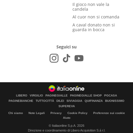
Il gioco non vale la
candela
Al cuor non si comanda
A caval donato non si
guarda in bocca
Seguici su
LIBERO
VIRGILIO
PAGINEGIALLE
PAGINEGIALLE SHOP
PGCASA
PAGINEBIANCHE
TUTTOCITTÀ
DILEI
SIVIAGGIA
QUIFINANZA
BUONISSIMO
SUPEREVA
Chi siamo
Note Legali
Privacy
Cookie Policy
Preferenze sui cookie
Aiuto
© Italiaonline S.p.A. 2026
Direzione e coordinamento di Libero Acquisition S.á r.l.