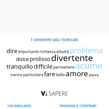
I sinonimi più ricercati
problema
dire
importante
richiesta
attività
divertente
prolisso
dolce
acume
tranquillo
difficile
permettere
amore
fare
particolare
bello
inerme
paura
SAPERE
VOCABOLARIO
SINONIMI E CONTRARI