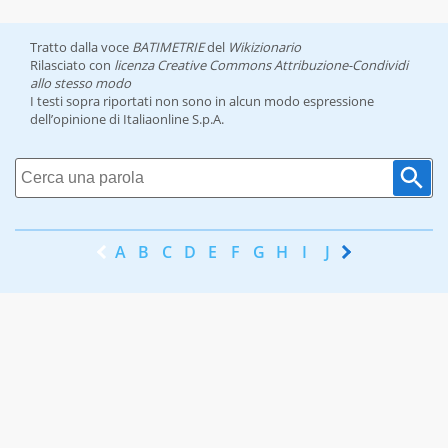
Tratto dalla voce
BATIMETRIE
del
Wikizionario
Rilasciato con
licenza Creative Commons Attribuzione-Condividi
allo stesso modo
I testi sopra riportati non sono in alcun modo espressione
dell’opinione di Italiaonline S.p.A.
A
B
C
D
E
F
G
H
I
J
K
L
M
N