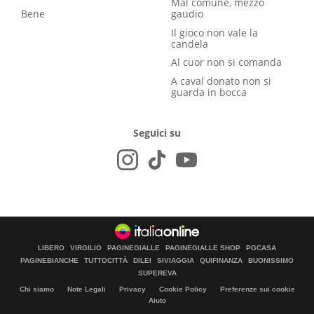
Mal comune, mezzo
Bene
gaudio
Il gioco non vale la
candela
Al cuor non si comanda
A caval donato non si
guarda in bocca
Seguici su
LIBERO
VIRGILIO
PAGINEGIALLE
PAGINEGIALLE SHOP
PGCASA
PAGINEBIANCHE
TUTTOCITTÀ
DILEI
SIVIAGGIA
QUIFINANZA
BUONISSIMO
SUPEREVA
Chi siamo
Note Legali
Privacy
Cookie Policy
Preferenze sui cookie
Aiuto