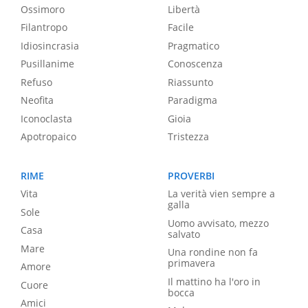
Ossimoro
Libertà
Filantropo
Facile
Idiosincrasia
Pragmatico
Pusillanime
Conoscenza
Refuso
Riassunto
Neofita
Paradigma
Iconoclasta
Gioia
Apotropaico
Tristezza
RIME
PROVERBI
Vita
La verità vien sempre a
galla
Sole
Uomo avvisato, mezzo
Casa
salvato
Mare
Una rondine non fa
primavera
Amore
Il mattino ha l'oro in
Cuore
bocca
Amici