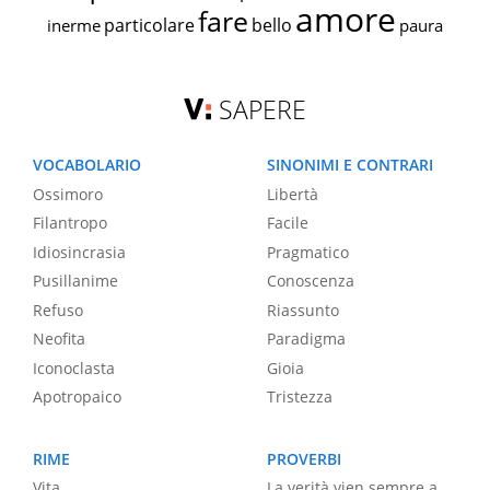
amore
fare
particolare
bello
inerme
paura
SAPERE
VOCABOLARIO
SINONIMI E CONTRARI
Ossimoro
Libertà
Filantropo
Facile
Idiosincrasia
Pragmatico
Pusillanime
Conoscenza
Refuso
Riassunto
Neofita
Paradigma
Iconoclasta
Gioia
Apotropaico
Tristezza
RIME
PROVERBI
Vita
La verità vien sempre a