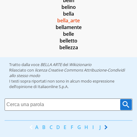
belin
belino
bella
bella_arte
bellamente
belle
belletto
bellezza
Tratto dalla voce
BELLA ARTE
del
Wikizionario
Rilasciato con
licenza Creative Commons Attribuzione-Condividi
allo stesso modo
I testi sopra riportati non sono in alcun modo espressione
dell’opinione di Italiaonline S.p.A.
A
B
C
D
E
F
G
H
I
J
K
L
M
N