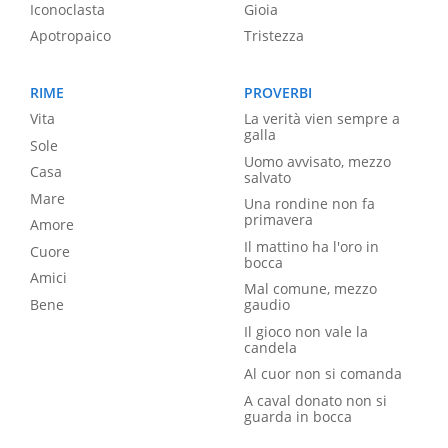
Iconoclasta
Gioia
Apotropaico
Tristezza
RIME
PROVERBI
Vita
La verità vien sempre a
galla
Sole
Uomo avvisato, mezzo
Casa
salvato
Mare
Una rondine non fa
primavera
Amore
Il mattino ha l'oro in
Cuore
bocca
Amici
Mal comune, mezzo
Bene
gaudio
Il gioco non vale la
candela
Al cuor non si comanda
A caval donato non si
guarda in bocca