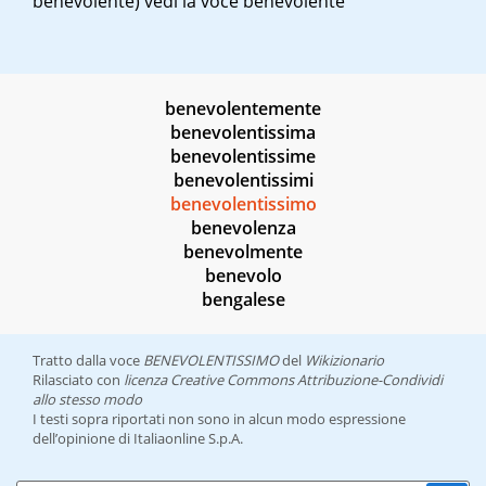
benevolente)
vedi la voce benevolente
benevolentemente
benevolentissima
benevolentissime
benevolentissimi
benevolentissimo
benevolenza
benevolmente
benevolo
bengalese
Tratto dalla voce
BENEVOLENTISSIMO
del
Wikizionario
Rilasciato con
licenza Creative Commons Attribuzione-Condividi
allo stesso modo
I testi sopra riportati non sono in alcun modo espressione
dell’opinione di Italiaonline S.p.A.