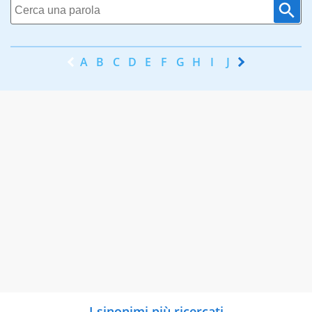
A
B
C
D
E
F
G
H
I
J
K
L
M
N
I sinonimi più ricercati