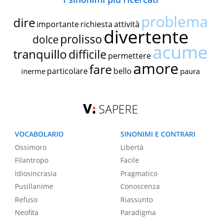
problema
dire
importante
richiesta
attività
divertente
prolisso
dolce
acume
tranquillo
difficile
permettere
amore
fare
particolare
bello
inerme
paura
SAPERE
VOCABOLARIO
SINONIMI E CONTRARI
Ossimoro
Libertà
Filantropo
Facile
Idiosincrasia
Pragmatico
Pusillanime
Conoscenza
Refuso
Riassunto
Neofita
Paradigma