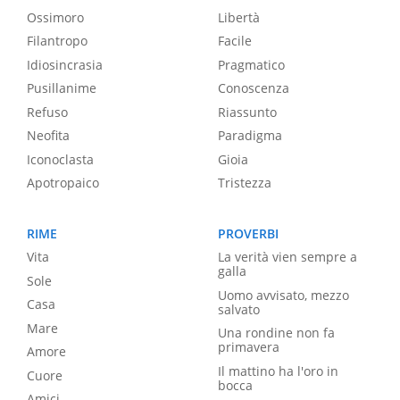
Ossimoro
Libertà
Filantropo
Facile
Idiosincrasia
Pragmatico
Pusillanime
Conoscenza
Refuso
Riassunto
Neofita
Paradigma
Iconoclasta
Gioia
Apotropaico
Tristezza
RIME
PROVERBI
Vita
La verità vien sempre a
galla
Sole
Uomo avvisato, mezzo
Casa
salvato
Mare
Una rondine non fa
primavera
Amore
Il mattino ha l'oro in
Cuore
bocca
Amici