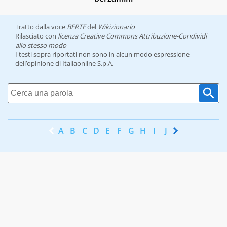
Tratto dalla voce
BERTE
del
Wikizionario
Rilasciato con
licenza Creative Commons Attribuzione-Condividi
allo stesso modo
I testi sopra riportati non sono in alcun modo espressione
dell’opinione di Italiaonline S.p.A.
A
B
C
D
E
F
G
H
I
J
K
L
M
N