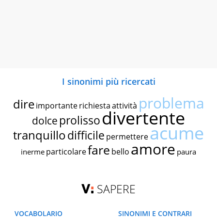
I sinonimi più ricercati
problema
dire
importante
richiesta
attività
divertente
prolisso
dolce
acume
tranquillo
difficile
permettere
amore
fare
particolare
bello
inerme
paura
SAPERE
VOCABOLARIO
SINONIMI E CONTRARI