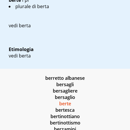
berte
f pl
plurale di berta
vedi berta
Etimologia
vedi berta
berretto albanese
bersagli
bersagliere
bersaglio
berte
bertesca
bertinottiano
bertinottismo
berzamini