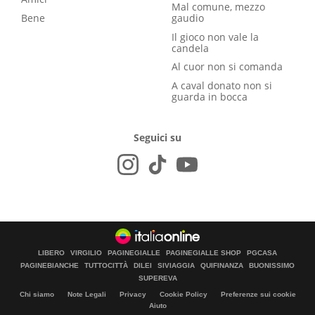
Mal comune, mezzo
Bene
gaudio
Il gioco non vale la
candela
Al cuor non si comanda
A caval donato non si
guarda in bocca
Seguici su
LIBERO
VIRGILIO
PAGINEGIALLE
PAGINEGIALLE SHOP
PGCASA
PAGINEBIANCHE
TUTTOCITTÀ
DILEI
SIVIAGGIA
QUIFINANZA
BUONISSIMO
SUPEREVA
Chi siamo
Note Legali
Privacy
Cookie Policy
Preferenze sui cookie
Aiuto