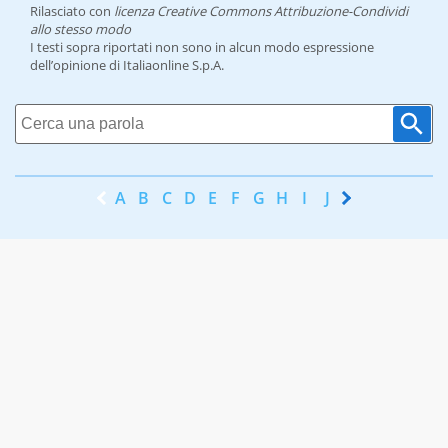
Rilasciato con
licenza Creative Commons Attribuzione-Condividi
allo stesso modo
I testi sopra riportati non sono in alcun modo espressione
dell’opinione di Italiaonline S.p.A.
A
B
C
D
E
F
G
H
I
J
K
L
M
N