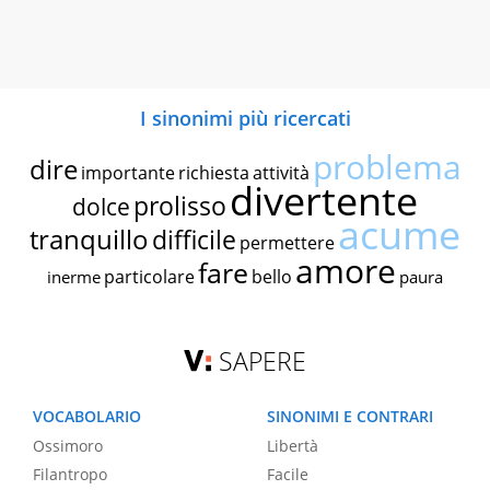
I sinonimi più ricercati
problema
dire
importante
richiesta
attività
divertente
prolisso
dolce
acume
tranquillo
difficile
permettere
amore
fare
particolare
bello
inerme
paura
SAPERE
VOCABOLARIO
SINONIMI E CONTRARI
Ossimoro
Libertà
Filantropo
Facile