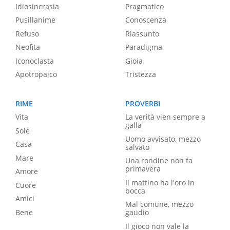
Idiosincrasia
Pragmatico
Pusillanime
Conoscenza
Refuso
Riassunto
Neofita
Paradigma
Iconoclasta
Gioia
Apotropaico
Tristezza
RIME
PROVERBI
Vita
La verità vien sempre a
galla
Sole
Uomo avvisato, mezzo
Casa
salvato
Mare
Una rondine non fa
primavera
Amore
Il mattino ha l'oro in
Cuore
bocca
Amici
Mal comune, mezzo
Bene
gaudio
Il gioco non vale la